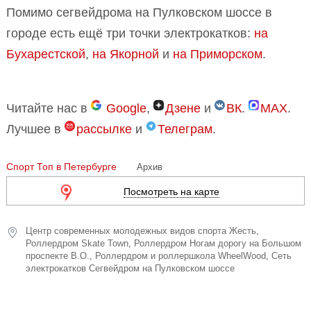
Помимо сегвейдрома на Пулковском шоссе в
городе есть ещё три точки электрокатков:
на
Бухарестской
,
на Якорной
и
на Приморском
.
Читайте нас в
Google
,
Дзене
и
ВК
.
MAX
.
Лучшее в
рассылке
и
Телеграм
.
Спорт
Топ в Петербурге
Архив
Посмотреть на карте
Центр современных молодежных видов спорта Жесть
,
Роллердром Skate Town
,
Роллердром Ногам дорогу на Большом
проспекте В.О.
,
Роллердром и роллершкола WheelWood
,
Сеть
электрокатков Сегвейдром на Пулковском шоссе