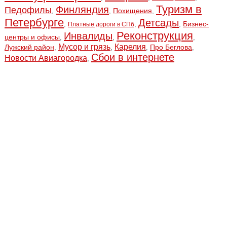
Туризм в
Финляндия
Педофилы
Похищения
,
,
,
Петербурге
Детсады
Бизнес-
,
,
,
Платные дороги в СПб
Реконструкция
Инвалиды
центры и офисы
,
,
,
Мусор и грязь
Карелия
Лужский район
Про Беглова
,
,
,
,
Сбои в интернете
Новости Авиагородка
,