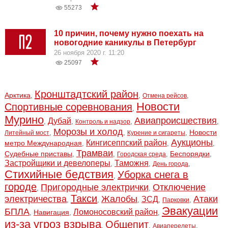
55273
10 причин, почему нужно поехать на
новогодние каникулы в Петербург
26 ноября 2020 г. 11:20
25097
Кронштадтский район
Арктика
,
,
,
Отмена рейсов
Новости
Спортивные соревнования
,
Мурино
Авиапроисшествия
Дубай
,
,
,
,
Контроль и надзор
Морозы и холод
Новости
,
,
,
Литейный мост
Курение и сигареты
Аукционы
Кингисеппский район
метро Международная
,
,
,
Трамваи
Судебные приставы
Беспорядки
,
,
,
,
Городская среда
Застройщики и девелоперы
Таможня
,
,
,
День города
Стихийные бедствия
Уборка снега в
,
городе
Пригородные электрички
Отключение
,
,
Такси
электричества
Жалобы
Атаки
ЗСД
,
,
,
,
,
Парковки
Эвакуации
БПЛА
Ломоносовский район
Навигация
,
,
,
из-за угроз взрыва
Общепит
,
,
,
Авиаперелеты