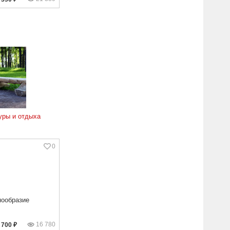
уры и отдыха
0
нообразие
16 780
700 ₽