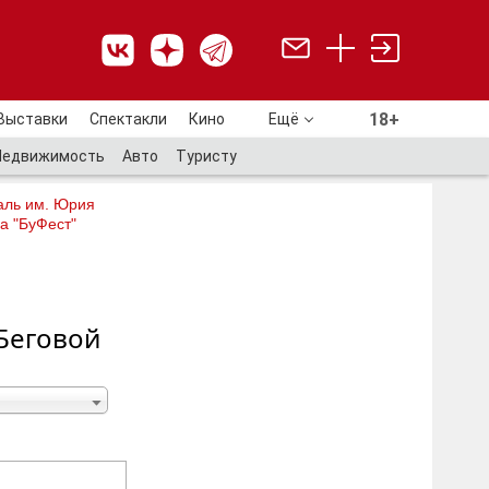
18+
Выставки
Спектакли
Кино
Ещё
18+
Недвижимость
Авто
Туристу
аль им. Юрия
а "БуФест"
 Беговой