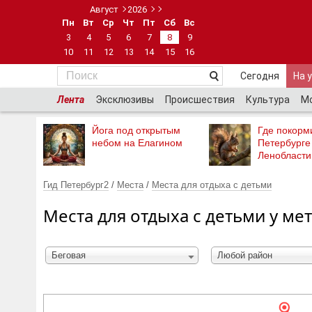
Август
2026
Пн
Вт
Ср
Чт
Пт
Сб
Вс
3
4
5
6
7
8
9
10
11
12
13
14
15
16
Сегодня
На 
Лента
Эксклюзивы
Происшествия
Культура
М
Йога под открытым
Где покорми
небом на Елагином
Петербурге
Ленобласти
Гид Петербург2
/
Места
/
Места для отдыха с детьми
Места для отдыха с детьми у ме
Беговая
Любой район