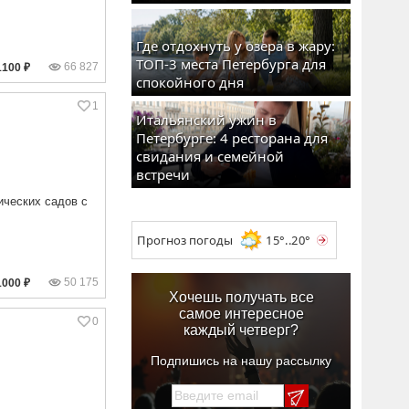
Где отдохнуть у озера в жару:
ТОП-3 места Петербурга для
66 827
1100 ₽
спокойного дня
1
Итальянский ужин в
Петербурге: 4 ресторана для
свидания и семейной
встречи
ических садов с
Прогноз погоды
15°..20°
50 175
1000 ₽
Хочешь получать все
самое интересное
0
каждый четверг?
Подпишись на нашу рассылку