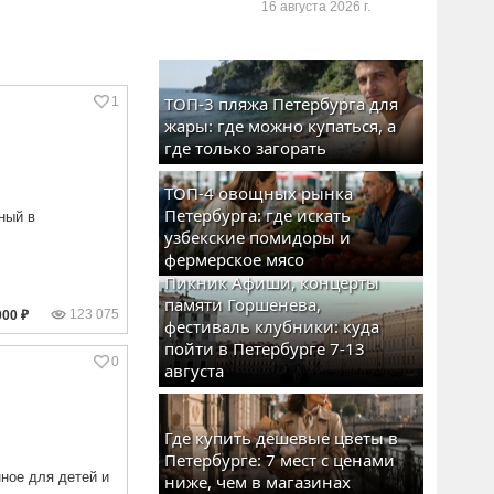
16 августа 2026 г.
ТОП-3 пляжа Петербурга для
1
жары: где можно купаться, а
где только загорать
ТОП-4 овощных рынка
Петербурга: где искать
ный в
узбекские помидоры и
фермерское мясо
Пикник Афиши, концерты
памяти Горшенева,
123 075
000 ₽
фестиваль клубники: куда
пойти в Петербурге 7-13
0
августа
Где купить дешевые цветы в
Петербурге: 7 мест с ценами
ное для детей и
ниже, чем в магазинах