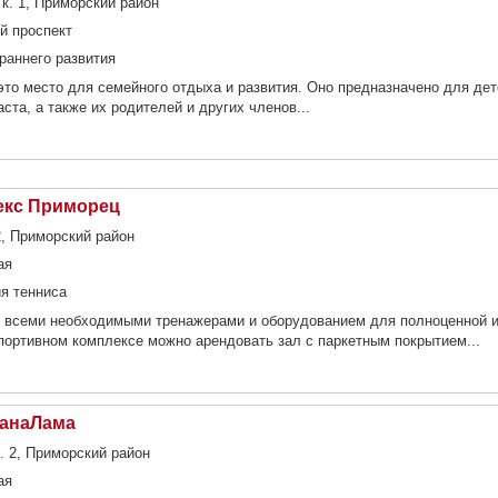
 к. 1, Приморский район
й проспект
раннего развития
это место для семейного отдыха и развития. Оно предназначено для де
та, а также их родителей и других членов...
екс Приморец
2, Приморский район
ая
я тенниса
 всеми необходимыми тренажерами и оборудованием для полноценной и
портивном комплексе можно арендовать зал с паркетным покрытием...
нанаЛама
к. 2, Приморский район
ая