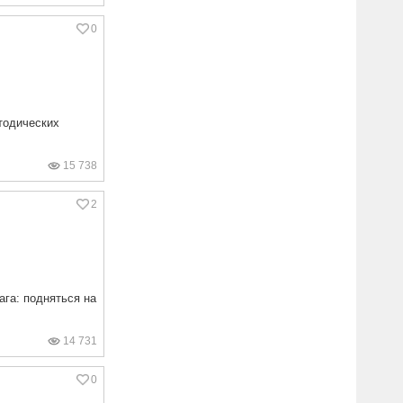
0
тодических
15 738
2
ага: подняться на
14 731
0