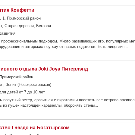
ития Конфетти
к. 1, Приморский район
т, Старая деревня, Беговая
развития
 с профессиональным подходом. Много развивающих игр, популярных ме
рудования и авторских ноу-хау от наших педагогов. Есть лицензия...
ивного отдыха Joki Joya Питерлэнд
 Приморский район
ая, Зенит (Новокрестовская)
ля детей от 7 до 10 лет
ь попутный ветер, сразиться с пиратами и посетить все острова архипел
ь из пушек настоящей каравеллы, оборонять стены...
ство Гнездо на Богатырском