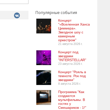
Популярные события
Концерт
"«Вселенная Ханса
Циммера».
Звездное шоу с
камерным
оркестром"
21 августа 2026 г.
Концерт под
звездами
"INTERSTELLAR"
23 августа 2026 г.
Концерт "Рояль в
темноте. Рок под
звездами"
8 августа 2026 г.
Программа "Как
создаются
мультфильмы. В
гостях у
Смешариков - 1!"