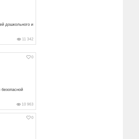
тей дошкольного и
11 342
0
 безопасной
10 963
0