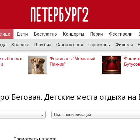
улице
Дети
Бесплатно
Концерты
Парки
Фестивали
ода
Красота
Шоу биз
Сад и огород
Гороскопы
Фильмы
ть белок в
Фестиваль "Мохнатый
Фестив
 и
Пикник"
Бутусов
тро Беговая. Детские места отдыха на
Все специализации
Посмотреть на карте