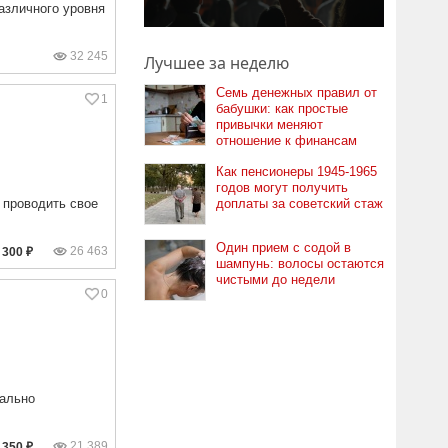
азличного уровня
32 245
Лучшее за неделю
Семь денежных правил от
1
бабушки: как простые
привычки меняют
отношение к финансам
Как пенсионеры 1945-1965
годов могут получить
 проводить свое
доплаты за советский стаж
Один прием с содой в
26 463
300 ₽
шампунь: волосы остаются
чистыми до недели
0
мально
21 389
350 ₽