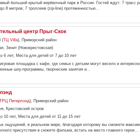
амый большой крытый верёвочный парк в России. Гостей ждут: 7 трасс р
о 8 метров; 7 троллеев (zip-line) протяженностью...
тельный центр Прыг-Скок
 (
ТЦ Villa
), Приморский район
ая, Зенит (Новокрестовская)
о 6 лет, Места для детей от 7 до 10 лет
 игровая площадка с кафе, где семьи с детьми могут весело и интересно
онные шоу-программы, творческие занятия и...
рлэнд
ТРЦ Питерлэнд
), Приморский район
ня, Крестовский остров
о 10 лет, Места для детей от 11 до 15 лет
ых ощущений, в реальном мире, благодаря которому вы сможете макси
лного присутствия в сюжете фильма, встать на место главного героя...