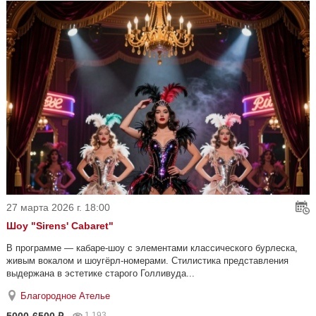
27 марта 2026 г. 18:00
Шоу "Sirens' Cabaret"
В программе — кабаре-шоу с элементами классического бурлеска,
живым вокалом и шоугёрл-номерами. Стилистика представления
выдержана в эстетике старого Голливуда...
Благородное Ателье
5000-6500 ₽
1 193