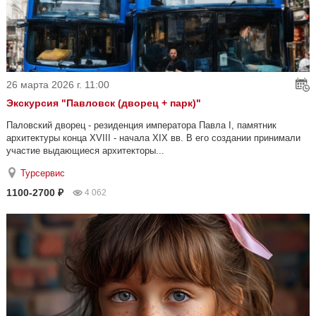
26 марта 2026 г. 11:00
Экскурсия "Павловск (дворец + парк)"
Паловский дворец - резиденция императора Павла I, памятник
архитектуры конца XVIII - начала XIX вв. В его создании принимали
участие выдающиеся архитекторы...
Турсервис
1100-2700 ₽
4 062