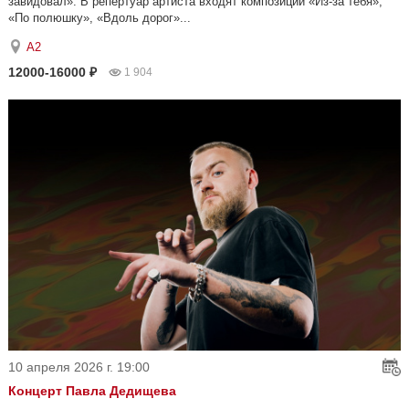
завидовал». В репертуар артиста входят композиции «Из-за тебя»,
«По полюшку», «Вдоль дорог»...
А2
12000-16000 ₽
1 904
10 апреля 2026 г. 19:00
Концерт Павла Дедищева