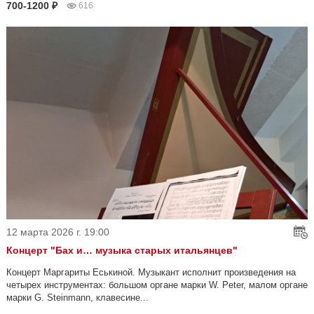
700-1200 ₽
616
12 марта 2026 г. 19:00
Концерт "Бах и… музыка старых итальянцев"
Концерт Маргариты Еськиной. Музыкант исполнит произведения на
четырех инструментах: большом органе марки W. Peter, малом органе
марки G. Steinmann, клавесине...