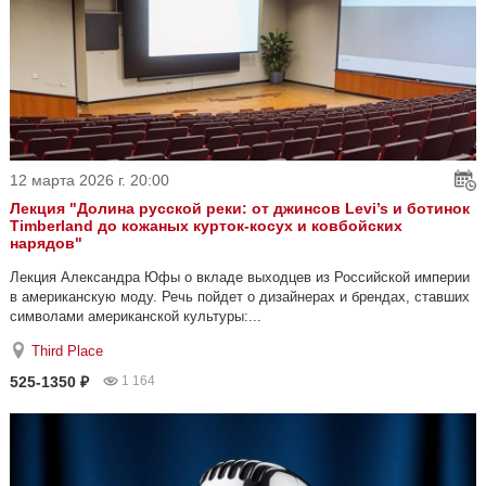
12 марта 2026 г. 20:00
Лекция "Долина русской реки: от джинсов Levi’s и ботинок
Timberland до кожаных курток-косух и ковбойских
нарядов"
Лекция Александра Юфы о вкладе выходцев из Российской империи
в американскую моду. Речь пойдет о дизайнерах и брендах, ставших
символами американской культуры:...
Third Place
525-1350 ₽
1 164