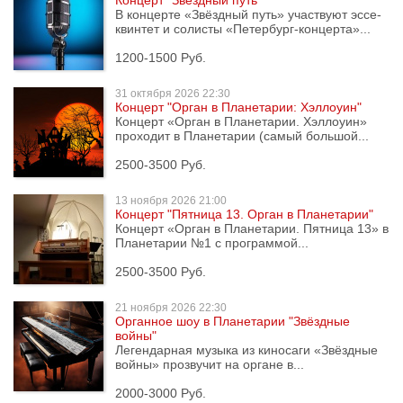
Концерт "Звёздный путь"
В концерте «Звёздный путь» участвуют эссе-
квинтет и солисты «Петербург-концерта»...
1200-1500 Руб.
31 октября
2026 22:30
Концерт "Орган в Планетарии: Хэллоуин"
Концерт «Орган в Планетарии. Хэллоуин»
проходит в Планетарии (самый большой...
2500-3500 Руб.
13 ноября
2026 21:00
Концерт "Пятница 13. Орган в Планетарии"
Концерт «Орган в Планетарии. Пятница 13» в
Планетарии №1 с программой...
2500-3500 Руб.
21 ноября
2026 22:30
Органное шоу в Планетарии "Звёздные
войны"
Легендарная музыка из киносаги «Звёздные
войны» прозвучит на органе в...
2000-3000 Руб.