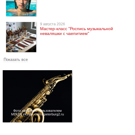
9 августа 2026
Мастер-класс "Роспись музыкальной
неваляшки с чаепитием"
Показать все
Фото загружено пользователем
MTk1N zkzMw сайта peterburg2.ru