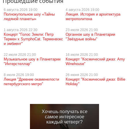
Прошедшие события
6 августа
2026 19:00
4 августа
2026 19:00
Полнокупольное шоу «Тайны
Лекция. История и архитектура
ледяной планеты»
метрополитена
1 августа
2026 22:30
23 июля
2026 21:00
Концерт "Голос Земли: Петр
Органное шоу в Планетарии
Термен х SymphoCat. Терменвокс
"Звёздные войны"
и эмбиент"
22 июля
2026 21:00
16 июля
2026 21:00
Музыкальное шоу в Планетарии
Концерт "Космический джаз: Amy
"Интерстеллар"
Winehouse"
8 июля
2026 19:00
26 июня
2026 21:00
Лекция "Древние окаменелости
Концерт "Космический джаз: Billie
петербургского метро"
Holiday"
Хочешь получать все
самое интересное
каждый четверг?