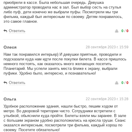
приобрели в кассе. Была небольшая очередь. Девушка
администратор проводила нас в зал. Был выбор сесть на стулья
либо пуф, дети конечно же выбрали пуфы. Посмотрели мы три
фильма, каждый был интересным по своему. Детям понравилось,
это самое главное.
0
/
0
Ответить
Олеся
28 сентября 2023 г. 15:59
Нам так понравился интерьер) И девушки приятные, проводили и
подсказали куда нам идти после покупки билета. В кассе пришлось
немного постоять, как оказалось много желающих посетить
Планетарий. Мы успели занять места ближе к экрану, выбрали
пуфики. Удобно было, интересно, и познавательно!
0
/
0
Ответить
Ольга
22 сентября 2023 г. 15:28
Удобное расположение здания, нашли быстро, пешим ходом от
метро. Во дворовой територии чисто. Сотрудники встретили с
улыбкой, обьяснили куда пройти. Билеты взяли мы заранее. В зале
с большим экраном удобно расположились на кресла груши. Сеанс
оказался интересным, посмотрели три фильма, каждый хорош по
своему. Посетите обязательно!