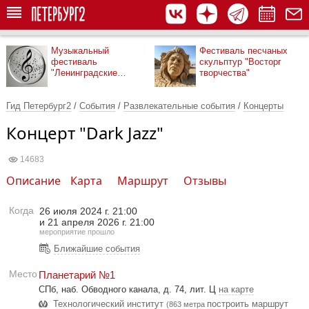
Музыкальный
Фестиваль песчаных
фестиваль
скульптур "Восторг
"Ленинградские
творчества"
мосты"
Гид Петербург2
/
События
/
Развлекательные события
/
Концерты
Концерт "Dark Jazz"
14683
Описание
Карта
Маршрут
Отзывы
Когда
26 июля 2024 г. 21:00
и
21 апреля 2026 г. 21:00
мероприятие прошло
Ближайшие события
Место
Планетарий №1
СПб, наб. Обводного канала, д. 74, лит. Ц
на карте
Технологический институт
построить маршрут
(863 метра