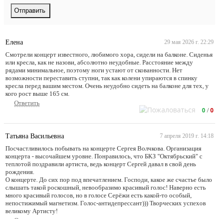
Елена
29 мая 2026 г. 22:29
Смотрели концерт известного, любимого хора, сидели на балконе. Сиденья
или кресла, как не назови, абсолютно неудобные. Расстояние между
рядами минимальное, поэтому ноги устают от скованности. Нет
возможности переставить ступни, так как колени упираются в спинку
кресла перед вашим местом. Очень неудобно сидеть на балконе для тех, у
кого рост выше 165 см.
Ответить
0
/
0
Татьяна Васильевна
7 апреля 2019 г. 14:18
Посчастливилось побывать на концерте Сергея Волчкова. Организация
концерта - высочайшем уровне. Понравилось, что БКЗ "Октябрьский" с
теплотой поздравили артиста, ведь концерт Сергей давал в свой день
рождения.
О концерте. До сих пор под впечатлением. Господи, какое же счастье было
слышать такой роскошный, невообразимо красивый голос! Наверно есть
много красивый голосов, но в голосе Серёжи есть какой-то особый,
непостижимый магнетизм. Голос-антидепрессант))) Творческих успехов
великому Артисту!