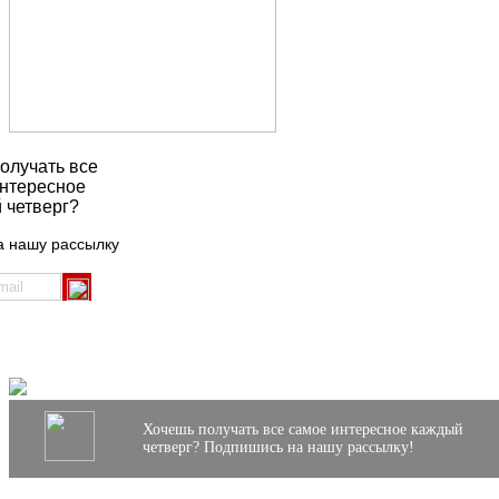
олучать все
нтересное
 четверг?
а нашу рассылку
Хочешь получать все самое интересное каждый
четверг? Подпишись на нашу рассылку!