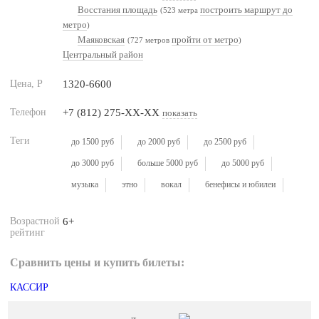
Восстания площадь
построить маршрут до
(523 метра
метро
)
Маяковская
пройти от метро
(727 метров
)
Центральный район
Цена,
Р
1320-6600
Телефон
+7 (812) 275-XX-XX
показать
Теги
до 1500 руб
до 2000 руб
до 2500 руб
до 3000 руб
больше 5000 руб
до 5000 руб
музыка
этно
вокал
бенефисы и юбилеи
Возрастной
6+
рейтинг
Сравнить цены и купить билеты:
КАССИР