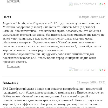
Ответить
0
/
0
Настя
18 марта 2019 г. 13:34
Ходила в "Октябрьский" два раза в 2012 году: на выступление сатирика
Михаила Задорнова (в июле) и на концерт Ванессы Мэй (в декабре).
Главное, что впечатлило, - это качество звука. Казалось бы, это обычная
музыкально-театральная сцена, без изысков, на современную она как-то не
тянет + нет танцпола, в зале предусмотрены только сидячие места,
обстановка камерная. Однако звуковик в "Октябрьском" заслуживает
похвалы: никаких косяков с микрофоном, звук чистый, громкий, артиста
хорошо слышно с задних рядов амфитеатра.
Пожелание администрации - придумать побольше активностей для
посетителей в холле БКЗ, чтобы время перед концертом модно было
провести веселее.
Ответить
0
/
0
Александр
22 января 2019 г. 13:26
БКЗ Октябрьский даже в наши дни остаётся востребованной концертной
площадкой, хотя более консервативного комплекса я в Питере не встречал.
Всё-таки это обычный зал с прямоугольной вытянутой сценой и
стандартными посадочными креслами для зрителей. Разве что звук в зале
хороший, нет эффекта эха. Наверное, поэтому здесь проходит так много
музыкальных концертов. В этом году с супругой пойдем на концерт