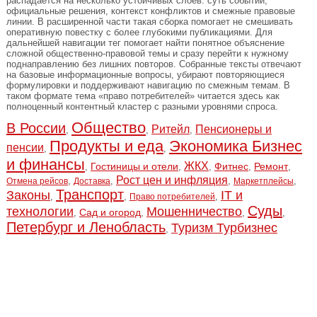
распадается на несколько устойчивых слоев: суть событий,
официальные решения, контекст конфликтов и смежные правовые
линии. В расширенной части такая сборка помогает не смешивать
оперативную повестку с более глубокими публикациями. Для
дальнейшей навигации тег помогает найти понятное объяснение
сложной общественно-правовой темы и сразу перейти к нужному
поднаправлению без лишних повторов. Собранные тексты отвечают
на базовые информационные вопросы, убирают повторяющиеся
формулировки и поддерживают навигацию по смежным темам. В
таком формате тема «право потребителей» читается здесь как
полноценный контентный кластер с разными уровнями спроса.
Общество
В России
Ритейл
Пенсионеры и
,
,
,
Продукты и еда
Экономика Бизнес
пенсии
,
,
и финансы
ЖКХ
Гостиницы и отели
Фитнес
Ремонт
,
,
,
,
,
Рост цен и инфляция
,
,
,
,
Отмена рейсов
Доставка
Маркетплейсы
Транспорт
Законы
IT и
,
,
,
Право потребителей
Суды
технологии
Мошенничество
Сад и огород
,
,
,
,
Петербург и Ленобласть
Туризм Турбизнес
,