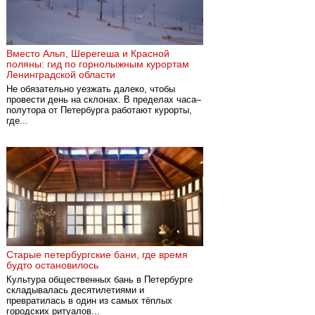
Вместо Альп, Шерегеша и Красной
поляны: гид по горнолыжным курортам
Ленинградской области
Не обязательно уезжать далеко, чтобы
провести день на склонах. В пределах часа–
полутора от Петербурга работают курорты,
где...
Старые петербургские бани, где время
будто остановилось
Культура общественных бань в Петербурге
складывалась десятилетиями и
превратилась в один из самых тёплых
городских ритуалов...