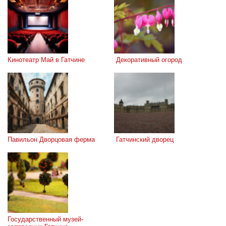
Кинотеатр Май в Гатчине
 Декоративный огород
Павильон Дворцовая ферма
 Гатчинский дворец
Государственный музей-