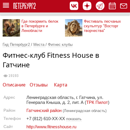
Где покормить белок
Фестиваль песчаных
в Петербурге и
скульптур "Восторг
Ленобласти
творчества"
Гид Петербург2
/
Места
/
Фитнес клубы
Фитнес-клуб Fitness House в
Гатчине
19193
Описание
Отзывы
Карта
Адрес
Ленинградская область, г. Гатчина, ул.
Генерала Кныша, д. 2, лит. А (
ТРК Пилот
)
Район
Гатчинский район
(Ленинградская область)
Телефон
+7 (812) 610-XX-XX
показать
Сайт
http://www.fitnesshouse.ru