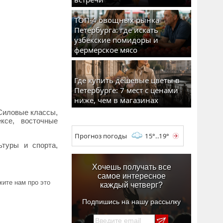
ТОП-4 овощных рынка
Петербурга: где искать
узбекские помидоры и
фермерское мясо
Где купить дешевые цветы в
Петербурге: 7 мест с ценами
ниже, чем в магазинах
 Силовые классы,
ксе, восточные
Прогноз погоды
15°..19°
ьтуры и спорта,
Хочешь получать все
самое интересное
ите нам про это
каждый четверг?
Подпишись на нашу рассылку