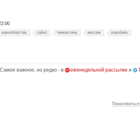
22:00
единоборства
сайкл
гимнастика
массаж
аэробика
 Самое важное, но редко - в
еженедельной рассылке
и
Пожаловаться