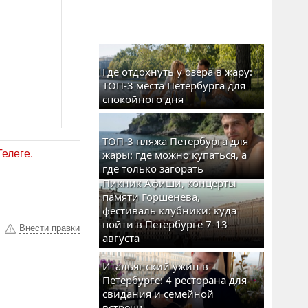
Где отдохнуть у озера в жару:
ТОП-3 места Петербурга для
спокойного дня
ТОП-3 пляжа Петербурга для
Телеге.
жары: где можно купаться, а
где только загорать
Пикник Афиши, концерты
памяти Горшенева,
фестиваль клубники: куда
пойти в Петербурге 7-13
Внести правки
августа
Итальянский ужин в
Петербурге: 4 ресторана для
свидания и семейной
встречи