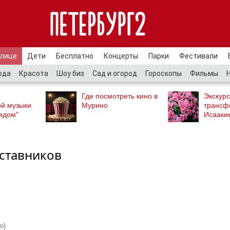
улице
Дети
Бесплатно
Концерты
Парки
Фестивали
ода
Красота
Шоу биз
Сад и огород
Гороскопы
Фильмы
Где посмотреть кино в
Экскурс
ой музыки
Мурино
трансф
ядом"
Исааки
аставников
ро
)