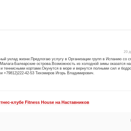
20 д
ый уклад жизни.Предлогаю услугу в Организации групп в Испанию со 
Малага-Балеарские острова.Возможность из холодной зимы оказатся на
 теннисными кортами.Окунутся в море и вернутся полными сил и бодр
ли +79812)222-42-53 Тихомиров Игорь Владимирович.
тнес-клубе Fitness House на Наставников