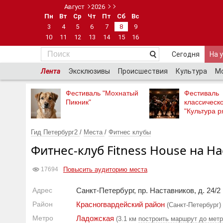
Август
2026
Пн
Вт
Ср
Чт
Пт
Сб
Вс
3
4
5
6
7
8
9
10
11
12
13
14
15
16
Сегодня
На 
Лента
Эксклюзивы
Происшествия
Культура
М
Фестиваль "Мохнатый
Фестиваль
Пикник"
классическ
"Культура р
Гид Петербург2
/
Места
/
Фитнес клубы
Фитнес-клуб Fitness House на Н
Повысить аудиторию места
17694
Адрес
Санкт-Петербург, пр. Наставников, д. 24/2
Район
Красногвардейский район
(Санкт-Петербург)
Метро
Ладожская
(3.1 км
построить маршрут до мет