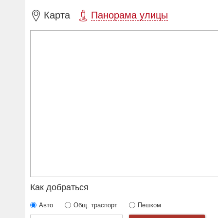
Карта
Панорама улицы
Как добраться
Авто
Общ. траспорт
Пешком