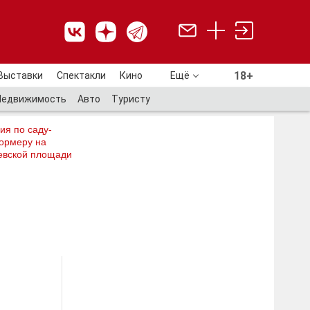
18+
Выставки
Спектакли
Кино
Ещё
18+
Недвижимость
Авто
Туристу
ия по саду-
ормеру на
евской площади