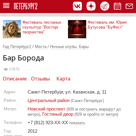
Фестиваль песчаных
Фестиваль им. Юрия
скульптур "Восторг
Бутусова "БуФест"
творчества"
Гид Петербург2
/
Места
/
Ночные клубы
,
Бары
Бар Борода
17670
Описание
Отзывы
Карта
Адрес
Санкт-Петербург, ул. Казанская, д. 11
Район
Центральный район
(Санкт-Петербург)
Метро
Невский проспект
(600 м
построить маршрут до
,
Гостиный двор
метро
)
(829 м
пройти от метро
)
Телефон
+7 (812) 923-XX-XX
показать
Год
2012
открытия