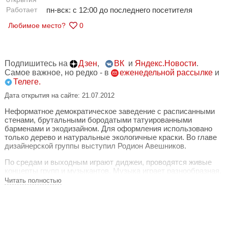
Работает
пн-вск: с 12:00 до последнего посетителя
Любимое место?
0
Подпишитесь на
Дзен
,
ВК
и
Яндекс.Новости
.
Самое важное, но редко - в
еженедельной рассылке
и
Телеге.
Дата открытия на сайте: 21.07.2012
Неформатное демократическое заведение с расписанными
стенами, брутальными бородатыми татуированными
барменами и экодизайном. Для оформления использовано
только дерево и натуральные экологичные краски. Во главе
дизайнерской группы выступил Родион Авешников.
По средам и выходным играют диджеи, проводятся живые
концерты групп и музыкантов. Музыка играет разнообразная,
каждый найдет что-нибудь по вкусу.
Читать полностью
Большой выбор алкоголя, кофе подается шотами,
коллекционные чаи. В меню преобладает простая еда, типа
сэндвичей, легких закусок и салатов.