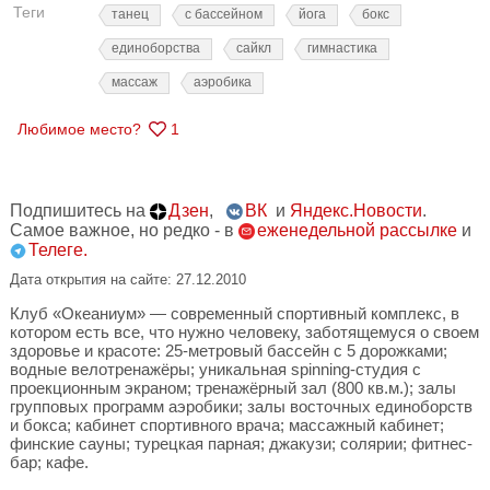
Теги
танец
с бассейном
йога
бокс
единоборства
сайкл
гимнастика
массаж
аэробика
Любимое место?
1
Подпишитесь на
Дзен
,
ВК
и
Яндекс.Новости
.
Самое важное, но редко - в
еженедельной рассылке
и
Телеге.
Дата открытия на сайте: 27.12.2010
Клуб «Океаниум» — современный спортивный комплекс, в
котором есть все, что нужно человеку, заботящемуся о своем
здоровье и красоте: 25-метровый бассейн с 5 дорожками;
водные велотренажёры; уникальная spinning-студия с
проекционным экраном; тренажёрный зал (800 кв.м.); залы
групповых программ аэробики; залы восточных единоборств
и бокса; кабинет спортивного врача; массажный кабинет;
финские сауны; турецкая парная; джакузи; солярии; фитнес-
бар; кафе.