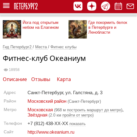
Йога под открытым
Где покормить белок
небом на Елагином
в Петербурге и
Ленобласти
Гид Петербург2
/
Места
/
Фитнес клубы
Фитнес-клуб Океаниум
18958
Описание
Отзывы
Карта
Адрес
Санкт-Петербург, ул. Галстяна, д. 3
Район
Московский район
(Санкт-Петербург)
Метро
Московская
,
(968 м
построить маршрут до метро
)
Звёздная
(2.0 км
пройти от метро
)
Телефон
+7 (812) 438-XX-XX
показать
Сайт
http://www.okeanium.ru