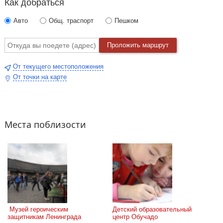
Как добраться
Авто
Общ. траспорт
Пешком
Проложить маршрут
От текущего местоположения
От точки на карте
Места поблизости
 Музей героическим 
Детский образовательный 
защитникам Ленинграда
центр Обучадо