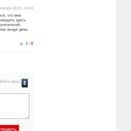
екабря 2019 г. 14:04
сё, что мне
роводить здесь
посетителей.
йчас везде цены
0
/
0
Войти через