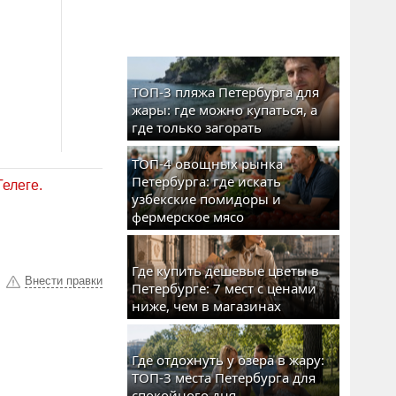
ТОП-3 пляжа Петербурга для
жары: где можно купаться, а
где только загорать
ТОП-4 овощных рынка
Петербурга: где искать
Телеге.
узбекские помидоры и
фермерское мясо
Где купить дешевые цветы в
Внести правки
Петербурге: 7 мест с ценами
ниже, чем в магазинах
Где отдохнуть у озера в жару:
ТОП-3 места Петербурга для
спокойного дня