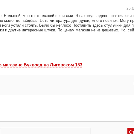
25 д
. Большой, много стеллажей с книгами. Я нахожусь здесь практически в
ые мало где найдёшь. Есть литература для души, много новинок. Могу п
и ноги устали стоять. Было бы неплохо Поставить здесь стульчики для 
ки и другие интересные штуки. По ценам магазин не из дешевых. Но, се
o магазине Буквоед на Лиговском 153