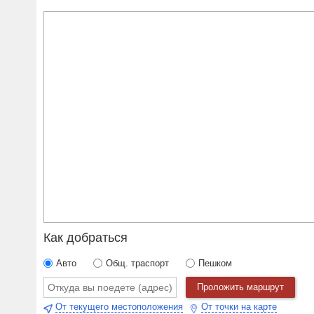
Как добраться
Авто
Общ. траспорт
Пешком
Проложить маршрут
От текущего местоположения
От точки на карте