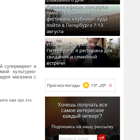
Пикник Афиши, концерты
памяти Горшенева,
фестиваль клубники: куда
пойти в Петербурге 7-13
августа
Итальянский ужин в
Петербурге: 4 ресторана для
свидания и семейной
встречи
й супермаркет и
мой культурно-
 идея магазина с
Прогноз погоды
15°..20°
ите нам про это
Хочешь получать все
самое интересное
каждый четверг?
Подпишись на нашу рассылку