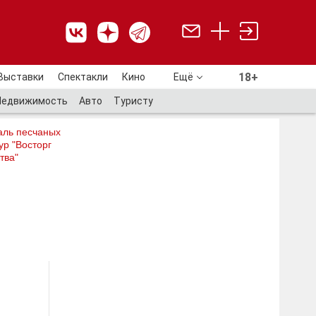
18+
Выставки
Спектакли
Кино
Ещё
18+
Недвижимость
Авто
Туристу
аль песчаных
ур "Восторг
тва"