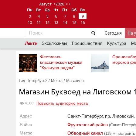
Август
2026
Пн
Вт
Ср
Чт
Пт
Сб
Вс
3
4
5
6
7
8
9
10
11
12
13
14
15
16
Сегодня
На 
Лента
Эксклюзивы
Происшествия
Культура
М
Фестиваль
Ораниенба
классической музыки
морской фе
"Культура рядом"
Гид Петербург2
/
Места
/
Магазины
Магазин Буквоед на Лиговском 
Повысить аудиторию места
4166
Адрес
Санкт-Петербург, пр. Лиговский, 
Район
Фрунзенский район
(Санкт-Петерб
Метро
Обводный канал
(119 м
построить