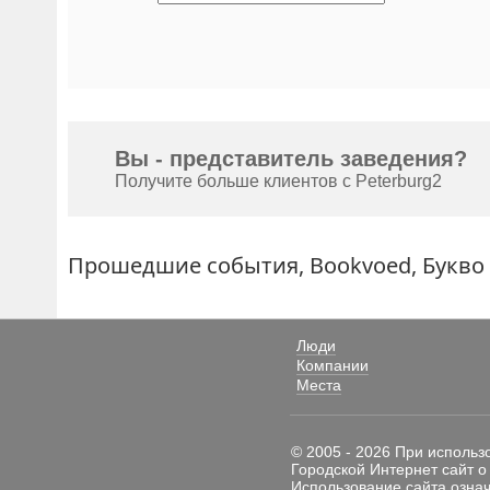
Вы - представитель заведения?
Получите больше клиентов с Peterburg2
Прошедшие события, Bookvoed, Букво
Люди
Компании
Места
© 2005 - 2026 При использ
Городской Интернет сайт о
Использование сайта означ