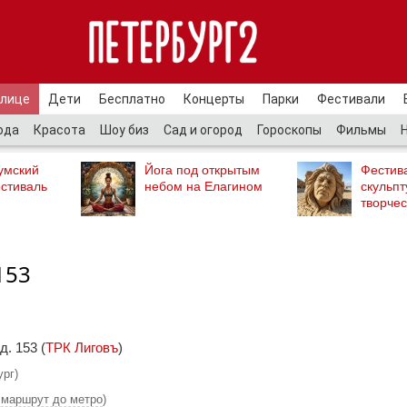
улице
Дети
Бесплатно
Концерты
Парки
Фестивали
ода
Красота
Шоу биз
Сад и огород
Гороскопы
Фильмы
умский
Йога под открытым
Фестив
стиваль
небом на Елагином
скульпт
творчес
153
д. 153 (
ТРК Лиговъ
)
ург)
 маршрут до метро
)