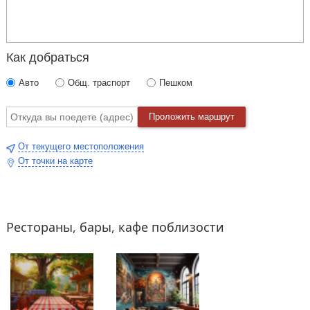
Как добраться
Авто
Общ. траспорт
Пешком
Проложить маршрут
От текущего местоположения
От точки на карте
Рестораны, бары, кафе поблизости