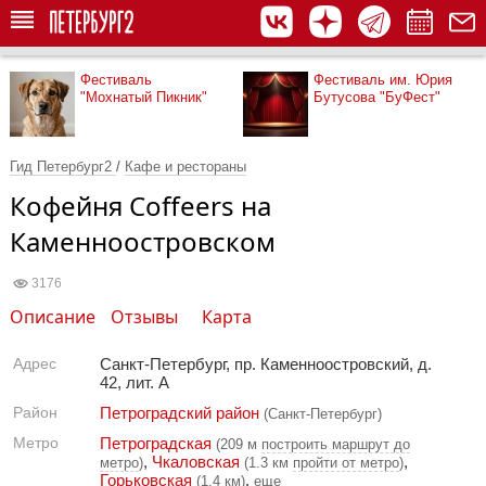
Фестиваль
Фестиваль им. Юрия
"Мохнатый Пикник"
Бутусова "БуФест"
Гид Петербург2
/
Кафе и рестораны
Кофейня Coffeers на
Каменноостровском
3176
Описание
Отзывы
Карта
Адрес
Санкт-Петербург, пр. Каменноостровский, д.
42, лит. А
Район
Петроградский район
(Санкт-Петербург)
Метро
Петроградская
(209 м
построить маршрут до
,
Чкаловская
,
метро
)
(1.3 км
пройти от метро
)
Горьковская
,
(1.4 км)
еще