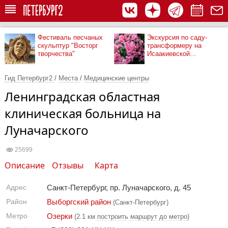
Фестиваль песчаных
Экскурсия по саду-
скульптур "Восторг
трансформеру на
творчества"
Исаакиевской
площади
Гид Петербург2
/
Места
/
Медицинские центры
Ленинградская областная
клиническая больница на
Луначарского
25699
Описание
Отзывы
Карта
Адрес
Санкт-Петербург, пр. Луначарского, д. 45
Район
Выборгский район
(Санкт-Петербург)
Метро
Озерки
(2.1 км
построить маршрут до метро
)