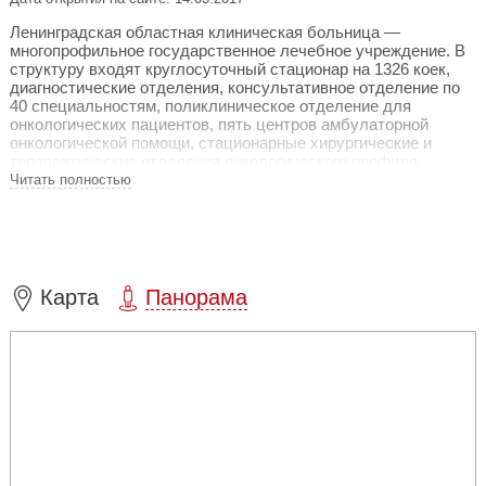
Ленинградская областная клиническая больница —
многопрофильное государственное лечебное учреждение. В
структуру входят круглосуточный стационар на 1326 коек,
диагностические отделения, консультативное отделение по
40 специальностям, поликлиническое отделение для
онкологических пациентов, пять центров амбулаторной
онкологической помощи, стационарные хирургические и
терапевтические отделения онкологического профиля.
Читать полностью
В работе применяется мультидисциплинарный подход.
Выездные бригады оказывают помощь в отдалённых
районах Ленинградской области. Хирургические отделения
используют малоинвазивные и кровосберегающие методы,
включая лапароскопические, эндоскопические, рентген-
хирургические и лазерные вмешательства. Больница
Карта
Панорама
занимается диагностикой и лечением ранних стадий рака
желудка и толстой кишки.
В рамках государственной программы высокотехнологичная
медицинская помощь предоставляется жителям
Ленинградской области бесплатно. Ежегодно в
онкологических отделениях проводится более 80 тысяч
консультаций, свыше 16 тысяч операций, более 20 тысяч
циклов химиотерапии.