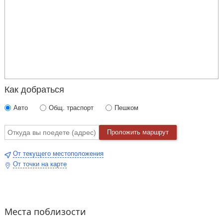
Как добраться
Авто
Общ. траспорт
Пешком
Проложить маршрут
От текущего местоположения
От точки на карте
Места поблизости