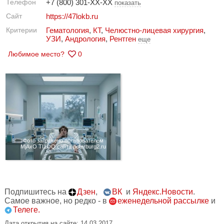
Телефон
+7 (800) 301-XX-XX
показать
Сайт
https://47lokb.ru
Критерии
Гематология
,
КТ
,
Челюстно-лицевая хирургия
,
УЗИ
,
Андрология
,
Рентген
еще
Любимое место?
0
Фото загружено пользователем
MjAxO TI1OQ сайта peterburg2.ru
Подпишитесь на
Дзен
,
ВК
и
Яндекс.Новости
.
Самое важное, но редко - в
еженедельной рассылке
и
Телеге.
Дата открытия на сайте: 14.03.2017