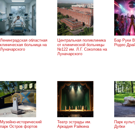
Ленинградская областная
Центральная поликлиника
Бар Руки В
клиническая больница на
от клинической больницы
Родео Дра
Луначарского
№122 им. Л.Г. Соколова на
Луначарского
Музейно-исторический
Театр эстрады им.
Парк культ
парк Остров фортов
Аркадия Райкина
Дубки