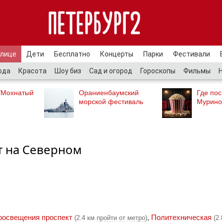
улице
Дети
Бесплатно
Концерты
Парки
Фестивали
ода
Красота
Шоу биз
Сад и огород
Гороскопы
Фильмы
"Мохнатый
Ораниенбаумский
Где пос
морской фестиваль
Мурино
т на Северном
росвещения проспект
,
Политехническая
(2.4 км
пройти от метро
)
(2.