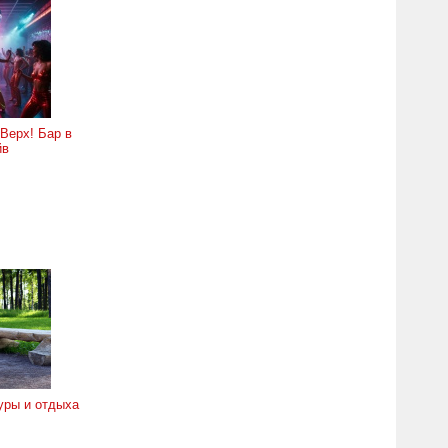
Верх! Бар в
йв
уры и отдыха