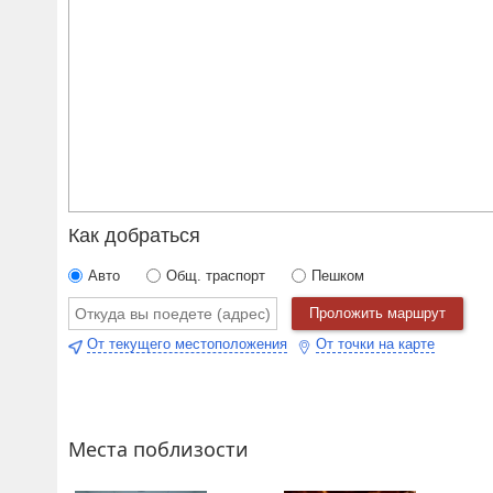
Как добраться
Авто
Общ. траспорт
Пешком
Проложить маршрут
От текущего местоположения
От точки на карте
Места поблизости