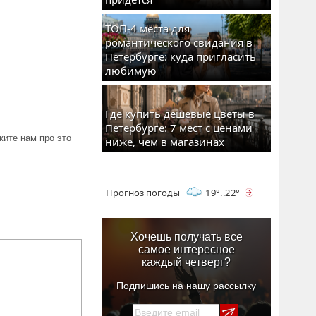
ТОП-4 места для
романтического свидания в
Петербурге: куда пригласить
любимую
Где купить дешевые цветы в
Петербурге: 7 мест с ценами
ите нам про это
ниже, чем в магазинах
Прогноз погоды
19°..22°
Хочешь получать все
самое интересное
каждый четверг?
Подпишись на нашу рассылку