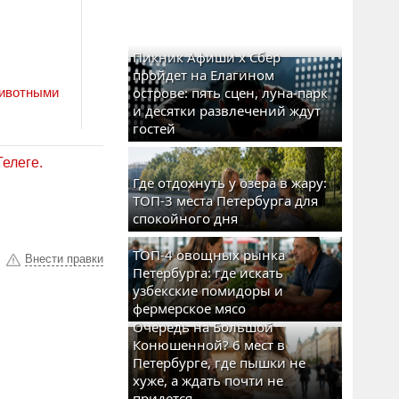
Пикник Афиши x Сбер
пройдет на Елагином
острове: пять сцен, луна-парк
животными
и десятки развлечений ждут
гостей
Телеге.
Где отдохнуть у озера в жару:
ТОП-3 места Петербурга для
спокойного дня
ТОП-4 овощных рынка
Внести правки
Петербурга: где искать
узбекские помидоры и
фермерское мясо
Очередь на Большой
Конюшенной? 6 мест в
Петербурге, где пышки не
хуже, а ждать почти не
придется