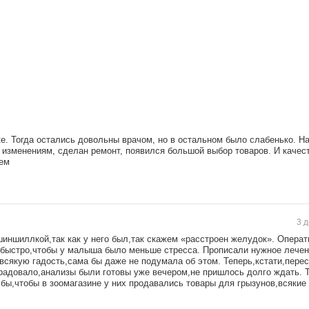
ке. Тогда остались довольны врачом, но в остальном было слабенько. Н
 изменениям, сделан ремонт, появился большой выбор товаров. И качес
уем
3 д
шиншиллкой,так как у него был,так скажем «расстроен желудок». Операт
 быстро,чтобы у малыша было меньше стресса. Прописали нужное лечен
 всякую гадость,сама бы даже не подумала об этом. Теперь,кстати,пере
орадовало,анализы были готовы уже вечером,не пришлось долго ждать. Т
 бы,чтобы в зоомагазине у них продавались товары для грызунов,всякие