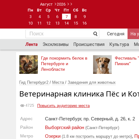
Август
2026
Пн
Вт
Ср
Чт
Пт
Сб
Вс
3
4
5
6
7
8
9
10
11
12
13
14
15
16
Сегодня
На 
Лента
Эксклюзивы
Происшествия
Культура
М
Где покормить белок в
Фестиваль 
Петербурге и
Пикник"
Ленобласти
Гид Петербург2
/
Места
/
Заведения для животных
Ветеринарная клиника Пёс и Ко
Повысить аудиторию места
4725
Адрес
Санкт-Петербург, пр. Северный, д. 26, к. 2
Район
Выборгский район
(Санкт-Петербург)
Метро
Озерки
,
П
(1.8 км
построить маршрут до метро
)