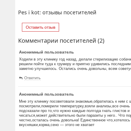
Pes i kot: отзывы посетителей
Оставить отзыв
Комментарии посетителей (2)
Анонимный пользователь
Ходили в эту клинику год назад, делали стерилизацию собач
решили пойти туда к грумеру и приятно удивились последним
заметно улучшилось. Остались очень довольны, всем совет
Ответить
Анонимный пользователь
Мне эту клинику посоветовали знакомые,обратилась к ним с 
посмотрели,померили температурку,взяли анализы,все очень
подсказали про то,что нужно каждые полгода гнать глистов и
чесаться,может действительно были паразиты у него.. Что п
честно,осталась очень довольна! Единственное что,хотелось
вкусняшки,корма,сено — этого не хватает