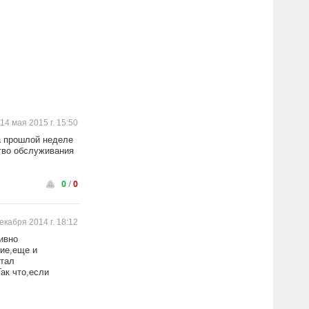
14 мая 2015 г. 15:50
а прошлой неделе
тво обслуживания
0
/
0
екабря 2014 г. 18:12
ивно
ие,еще и
стал
ак что,если