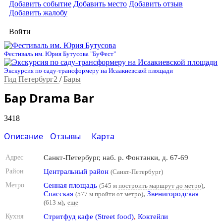
Добавить событие
Добавить место
Добавить отзыв
Добавить жалобу
Войти
Фестиваль им. Юрия Бутусова "БуФест"
Экскурсия по саду-трансформеру на Исаакиевской площади
Гид Петербург2
/
Бары
Бар Drama Bar
3418
Описание
Отзывы
Карта
Адрес
Санкт-Петербург, наб. р. Фонтанки, д. 67-69
Район
Центральный район
(Санкт-Петербург)
Метро
Сенная площадь
,
(545 м
построить маршрут до метро
)
Спасская
,
Звенигородская
(577 м
пройти от метро
)
,
(613 м)
еще
Кухня
Стритфуд кафе (Street food)
,
Коктейли