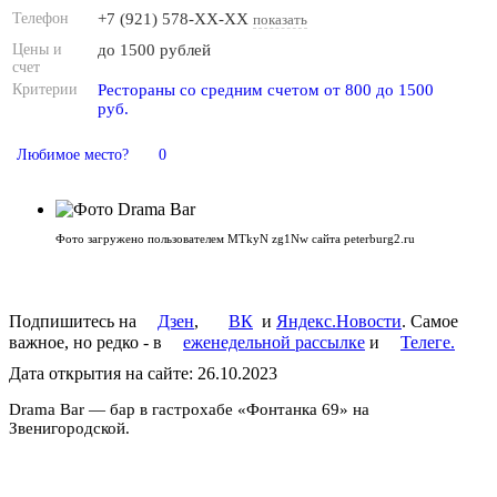
Телефон
+7 (921) 578-XX-XX
показать
Цены и
до 1500 рублей
счет
Критерии
Рестораны со средним счетом от 800 до 1500
руб.
Любимое место?
0
Фото загружено пользователем MTkyN zg1Nw сайта peterburg2.ru
Подпишитесь на
Дзен
,
ВК
и
Яндекс.Новости
. Самое
важное, но редко - в
еженедельной рассылке
и
Телеге.
Дата открытия на сайте: 26.10.2023
Drama Bar — бар в гастрохабе «Фонтанка 69» на
Звенигородской.