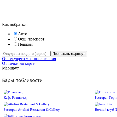
Как добраться
Авто
Общ. траспорт
Пешком
Проложить маршрут
От текущего местоположения
От точки на карте
Маршрут
Бары поблизости
Кафе Ротшильд
Ресторан Гори
Ресторан Attolini Restaurant & Gallery
Ночной клуб N