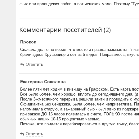
ских или ирландских пабов, а вот чешских мало. Поэтому "Гус
Комментарии посетителей (2)
Прокоп
Сначала долго не верил, что место и правда называется "пив
брали здесь Крушовице и сет из 5 видов. Понравилось, вкусн
Ответить
Екатерина Соколова
Более пяти лет ходим в пивницу на Графском. Есть карта пос
Все было более, чем хорошо, вплоть до сегодняшнего дня, (
После 3-хмесячного перерыва решили зайти и проводить с му
Официантка без бейджика, была более, чем неприветлива. Пиво
напоминала старую, а зажаренный сыр - был явно из поджарен
при заказе ДО 16 часов появилась в счете, ТОЛЬКО после н
обычных наших 10-15 процентных чаевых.
Похоже, что придется перебазироваться в другую точку, благо
Ответить