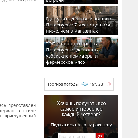
Где купить дешевые цветы в
Петербурге: 7 мест с ценами
ниже, чем в магазинах
ТОП-4 овощных рынка
Петербурга: где искать
узбекские помидоры и
фермерское мясо
Прогноз погоды
19°..23°
Хочешь получать все
десь представлен
самое интересное
держан в стиле
каждый четверг?
ы, приглушенный
Подпишись на нашу рассылку