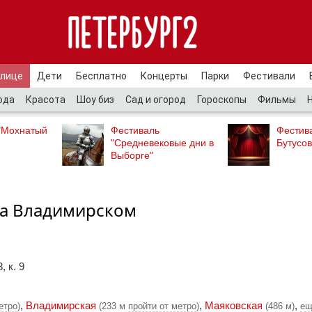
улице
Дети
Бесплатно
Концерты
Парки
Фестивали
ода
Красота
Шоу биз
Сад и огород
Гороскопы
Фильмы
"Мохнатый
Фестиваль
Фестив
"Средневековые дни в
Бутусов
Выборге"
на Владимирском
, к. 9
,
Владимирская
,
Маяковская
,
етро
)
(233 м
пройти от метро
)
(486 м)
ещ