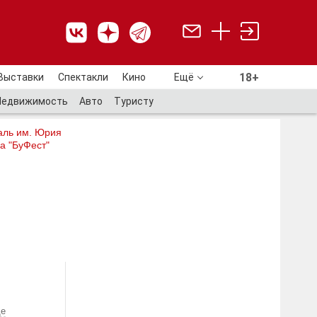
18+
Выставки
Спектакли
Кино
Ещё
18+
Недвижимость
Авто
Туристу
аль им. Юрия
а "БуФест"
е