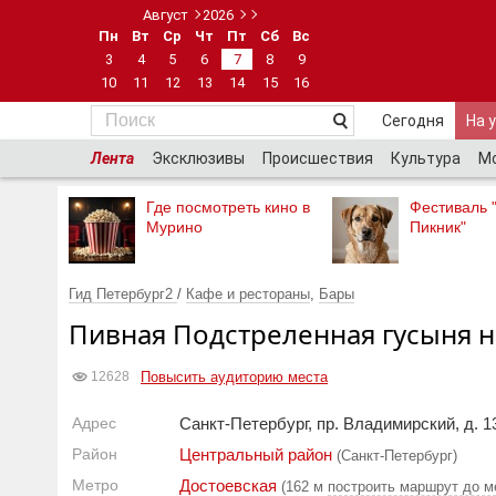
Август
2026
Пн
Вт
Ср
Чт
Пт
Сб
Вс
3
4
5
6
7
8
9
10
11
12
13
14
15
16
Сегодня
На 
Лента
Эксклюзивы
Происшествия
Культура
М
Где посмотреть кино в
Фестиваль 
Мурино
Пикник"
Гид Петербург2
/
Кафе и рестораны
,
Бары
Пивная Подстреленная гусыня 
Повысить аудиторию места
12628
Адрес
Санкт-Петербург, пр. Владимирский, д. 13
Район
Центральный район
(Санкт-Петербург)
Метро
Достоевская
(162 м
построить маршрут до м