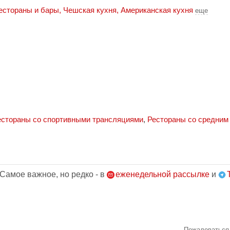
естораны и бары
,
Чешская кухня
,
Американская кухня
еще
естораны со спортивными трансляциями
,
Рестораны со средним
 Самое важное, но редко - в
еженедельной рассылке
и
Пожаловаться