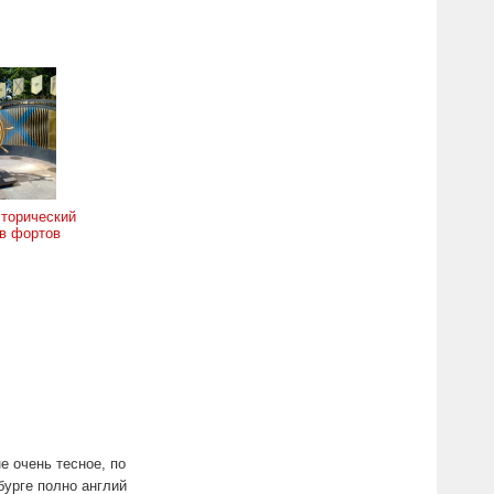
торический
в фортов
е очень тесное, по
бурге полно англий