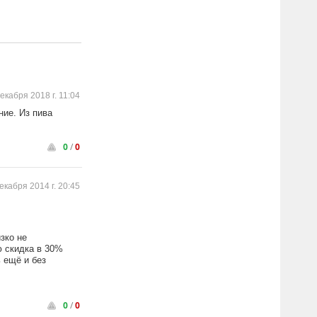
екабря 2018 г. 11:04
ние. Из пива
0
/
0
екабря 2014 г. 20:45
зко не
ю скидка в 30%
 ещё и без
0
/
0