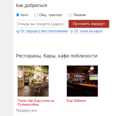
Как добраться
Авто
Общ. траспорт
Пешком
Проложить маршрут
От текущего местоположения
От точки на карте
Рестораны, бары, кафе поблизости
Тапас-бар Барслона на
Бар Debaser
Рубинштейна
Показать все