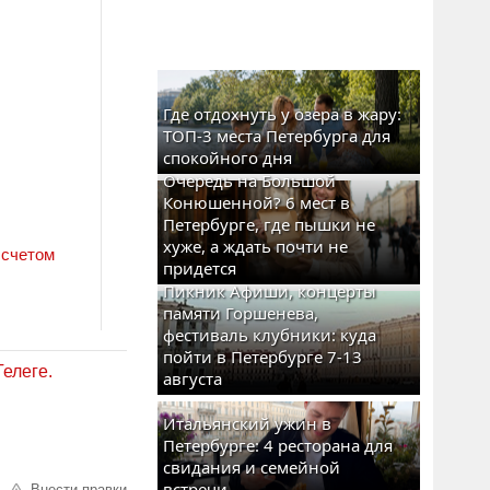
Где отдохнуть у озера в жару:
ТОП-3 места Петербурга для
спокойного дня
Очередь на Большой
Конюшенной? 6 мест в
Петербурге, где пышки не
хуже, а ждать почти не
 счетом
придется
Пикник Афиши, концерты
памяти Горшенева,
фестиваль клубники: куда
пойти в Петербурге 7-13
Телеге.
августа
Итальянский ужин в
Петербурге: 4 ресторана для
свидания и семейной
встречи
Внести правки