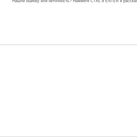
Нашли ошибку или неточность? Нажмите CTRL и ENTER и расскаж