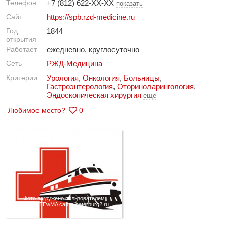
Телефон
+7 (812) 622-XX-XX
показать
Сайт
https://spb.rzd-medicine.ru
Год
1844
открытия
Работает
ежедневно, круглосуточно
Сеть
РЖД-Медицина
Критерии
Урология
,
Онкология
,
Больницы
,
Гастроэнтерология
,
Оториноларингология
,
Эндоскопическая хирургия
еще
Любимое место?
0
Фото загружено пользователем
MTk2N TEwMA сайта peterburg2.ru