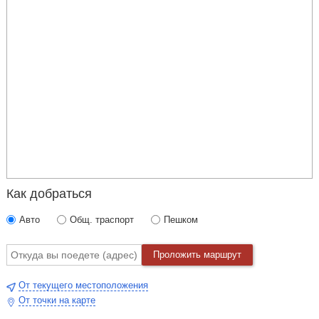
Как добраться
Авто
Общ. траспорт
Пешком
Проложить маршрут
От текущего местоположения
От точки на карте