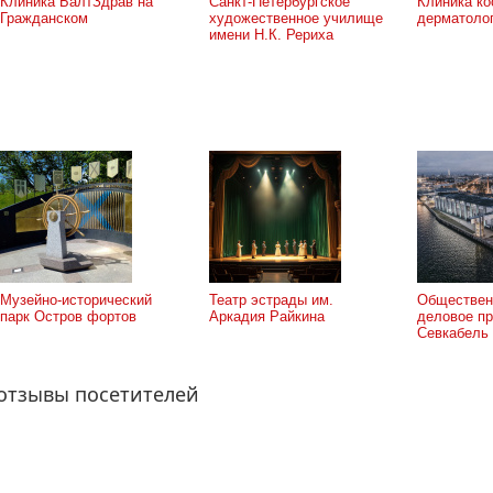
Клиника БалтЗдрав на
Санкт-Петербургское
Клиника ко
Гражданском
художественное училище
дерматоло
имени Н.К. Рериха
Музейно-исторический
Театр эстрады им.
Обществен
парк Остров фортов
Аркадия Райкина
деловое пр
Севкабель
 отзывы посетителей