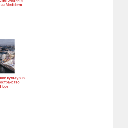
сметологии и
гии Mediderm
ное культурно-
остранство
 Порт