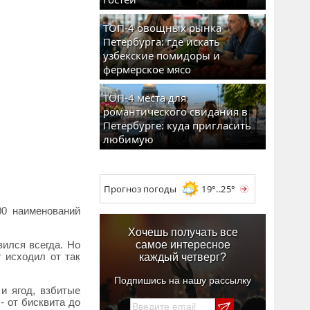
ТОП-4 овощных рынка
Петербурга: где искать
узбекские помидоры и
фермерское мясо
ТОП-4 места для
романтического свидания в
Петербурге: куда пригласить
любимую
Прогноз погоды
19°..25°
00 наименований
Хочешь получать все
вился всегда. Но
самое интересное
 исходил от так
каждый четверг?
Подпишись на нашу рассылку
и ягод, взбитые
- от бисквита до