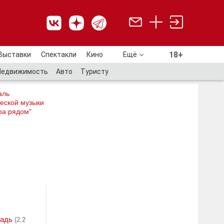
18+
Выставки
Спектакли
Кино
Ещё
18+
Недвижимость
Авто
Туристу
аль
еской музыки
ра рядом"
адь
(2.2