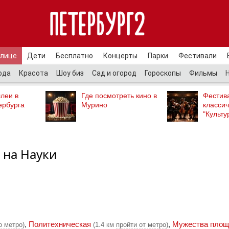
улице
Дети
Бесплатно
Концерты
Парки
Фестивали
ода
Красота
Шоу биз
Сад и огород
Гороскопы
Фильмы
леи в
Где посмотреть кино в
Фестив
ербурга
Мурино
классич
"Культу
 на Науки
,
Политехническая
,
Мужества площ
о метро
)
(1.4 км
пройти от метро
)