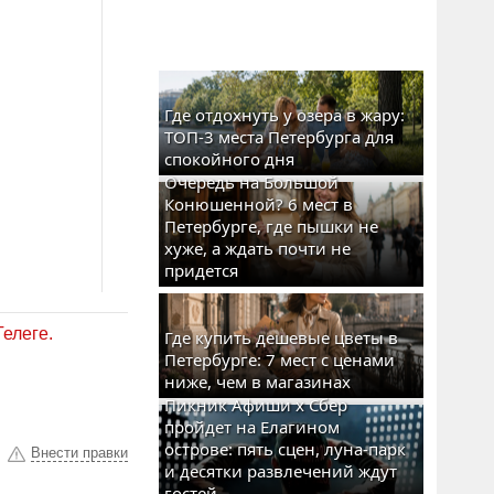
Где отдохнуть у озера в жару:
ТОП-3 места Петербурга для
спокойного дня
Очередь на Большой
Конюшенной? 6 мест в
Петербурге, где пышки не
хуже, а ждать почти не
придется
Телеге.
Где купить дешевые цветы в
Петербурге: 7 мест с ценами
ниже, чем в магазинах
Пикник Афиши x Сбер
пройдет на Елагином
острове: пять сцен, луна-парк
Внести правки
и десятки развлечений ждут
гостей