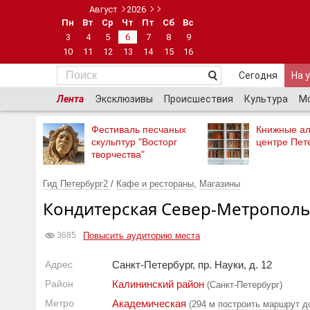
Август
2026
Пн
Вт
Ср
Чт
Пт
Сб
Вс
3
4
5
6
7
8
9
10
11
12
13
14
15
16
Сегодня
На 
Лента
Эксклюзивы
Происшествия
Культура
М
Фестиваль песчаных
Книжные ал
скульптур "Восторг
центре Пет
творчества"
Гид Петербург2
/
Кафе и рестораны
,
Магазины
Кондитерская Север-Метрополь
Повысить аудиторию места
3685
Адрес
Санкт-Петербург, пр. Науки, д. 12
Район
Калининский район
(Санкт-Петербург)
Метро
Академическая
(294 м
построить маршрут д