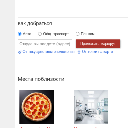
Как добраться
Авто
Общ. траспорт
Пешком
Проложить маршрут
От текущего местоположения
От точки на карте
Места поблизости