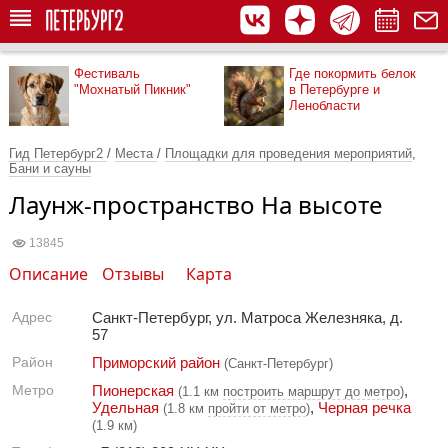
Фестиваль
Где покормить белок
"Мохнатый Пикник"
в Петербурге и
Ленобласти
Гид Петербург2
/
Места
/
Площадки для проведения мероприятий
,
Бани и сауны
Лаунж-пространство На высоте
13845
Описание
Отзывы
Карта
Адрес
Санкт-Петербург, ул. Матроса Железняка, д.
57
Район
Приморский район
(Санкт-Петербург)
Метро
Пионерская
,
(1.1 км
построить маршрут до метро
)
Удельная
,
Черная речка
(1.8 км
пройти от метро
)
(1.9 км)