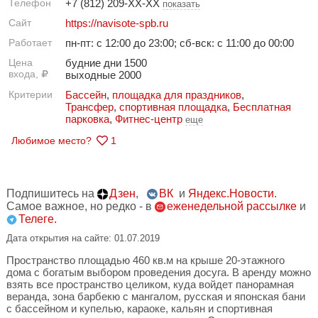
Телефон
+7 (812) 209-XX-XX
показать
Сайт
https://navisote-spb.ru
Работает
пн-пт: с 12:00 до 23:00; сб-вск: с 11:00 до 00:00
Цена
будние дни 1500
входа,
выходные 2000
Критерии
Бассейн
,
площадка для праздников
,
Трансфер
,
спортивная площадка
,
Бесплатная
парковка
,
Фитнес-центр
еще
Любимое место?
1
Подпишитесь на
Дзен
,
ВК
и
Яндекс.Новости
.
Самое важное, но редко - в
еженедельной рассылке
и
Телеге.
Дата открытия на сайте: 01.07.2019
Пространство площадью 460 кв.м на крыше 20-этажного
дома с богатым выбором проведения досуга. В аренду можно
взять все пространство целиком, куда войдет панорамная
веранда, зона барбекю с мангалом, русская и японская бани
с бассейном и купелью, караоке, кальян и спортивная