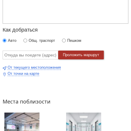
Как добраться
Авто
Общ. траспорт
Пешком
Проложить маршрут
От текущего местоположения
От точки на карте
Места поблизости