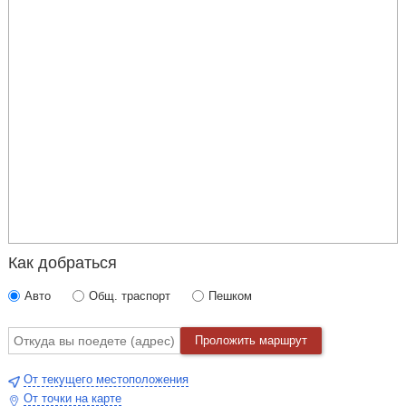
Как добраться
Авто
Общ. траспорт
Пешком
Проложить маршрут
От текущего местоположения
От точки на карте