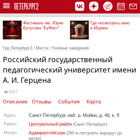
Фестиваль им. Юрия
Где посмотреть кино
Бутусова "БуФест"
в Мурино
Гид Петербург2
/
Места
/
Учебные заведения
Российский государственный
педагогический университет имени
А. И. Герцена
5027
Описание
Отзывы
События
Карта
Адрес
Санкт-Петербург, наб. р. Мойки, д. 48, к. 9
Район
Центральный район
(Санкт-Петербург)
Метро
Адмиралтейская
(295 м
построить маршрут до
метро
)