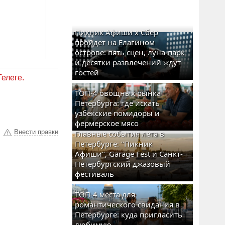
Пикник Афиши x Сбер
пройдет на Елагином
острове: пять сцен, луна-парк
и десятки развлечений ждут
гостей
Телеге.
ТОП-4 овощных рынка
Петербурга: где искать
узбекские помидоры и
фермерское мясо
Внести правки
Главные события лета в
Петербурге: "Пикник
Афиши", Garage Fest и Санкт-
Петербургский джазовый
фестиваль
ТОП-4 места для
романтического свидания в
Петербурге: куда пригласить
любимую