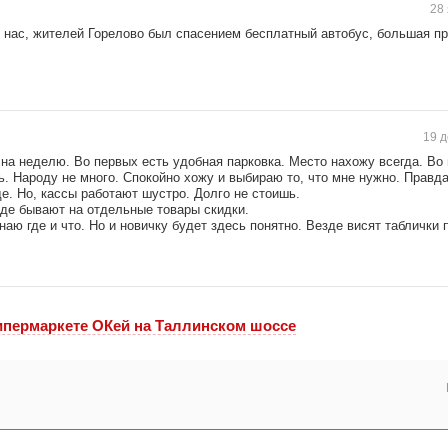
28 
 нас, жителей Горелово был спасением бесплатный автобус, большая пр
19 д
на неделю. Во первых есть удобная парковка. Место нахожу всегда. Во
ь. Народу не много. Спокойно хожу и выбираю то, что мне нужно. Правд
е. Но, кассы работают шустро. Долго не стоишь.
зде бывают на отдельные товары скидки.
наю где и что. Но и новичку будет здесь понятно. Везде висят таблички 
ипермаркете ОКей на Таллинском шоссе