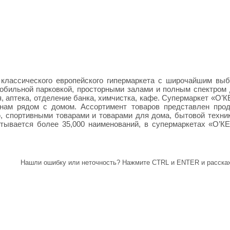
 классического европейского гипермаркета с широчайшим вы
мобильной парковкой, просторными залами и полным спектром
я, аптека, отделение банка, химчистка, кафе. Супермаркет «О’К
енам рядом с домом.
Ассортимент товаров представлен прод
ю, спортивными товарами и товарами для дома, бытовой техни
тывается более 35,000 наименований, в супермаркетах «О’КЕ
Нашли ошибку или неточность? Нажмите CTRL и ENTER и расскаж