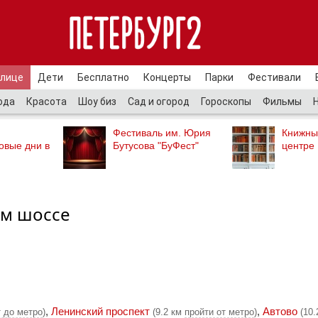
улице
Дети
Бесплатно
Концерты
Парки
Фестивали
ода
Красота
Шоу биз
Сад и огород
Гороскопы
Фильмы
Фестиваль им. Юрия
Книжны
овые дни в
Бутусова "БуФест"
центре
ом шоссе
,
Ленинский проспект
,
Автово
 до метро
)
(9.2 км
пройти от метро
)
(10.