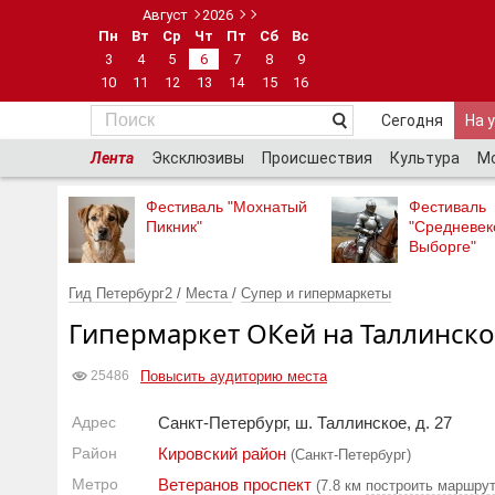
Август
2026
Пн
Вт
Ср
Чт
Пт
Сб
Вс
3
4
5
6
7
8
9
10
11
12
13
14
15
16
Сегодня
На 
Лента
Эксклюзивы
Происшествия
Культура
М
Фестиваль "Мохнатый
Фестиваль
Пикник"
"Средневек
Выборге"
Гид Петербург2
/
Места
/
Супер и гипермаркеты
Гипермаркет ОКей на Таллинск
Повысить аудиторию места
25486
Адрес
Санкт-Петербург, ш. Таллинское, д. 27
Район
Кировский район
(Санкт-Петербург)
Метро
Ветеранов проспект
(7.8 км
построить маршрут