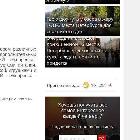
Где отдохнуть у озера в жару:
ТОП-3 места Петербурга для
спокойного дня
Очередь на Большой
Конюшенной? 6 мест в
бором различных
Петербурге, где пышки не
 дополнительных
хуже, а ждать почти не
ЕЙ – Экспресс» -
придется
уктами питания,
кой, игрушками и
Й - Экспресс» -
Прогноз погоды
19°..25°
ите нам про это
Хочешь получать все
самое интересное
каждый четверг?
Подпишись на нашу рассылку