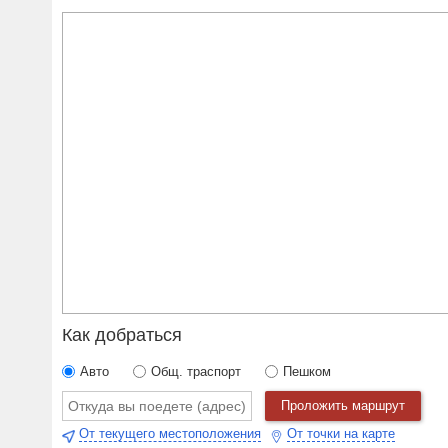
Как добраться
Авто
Общ. траспорт
Пешком
Проложить маршрут
От текущего местоположения
От точки на карте