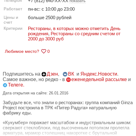
Телефон
+7 (812) 640-XX-XX
показать
Работает
пн-вс: с 10:00 до 23:00
Цены и
больше 2500 рублей
счет
Критерии
Рестораны, в которых можно отметить День
рождения
,
Рестораны со средним счетом от
2000 до 3000 руб
Любимое место?
0
Подпишитесь на
Дзен
,
ВК
и
Яндекс.Новости
.
Самое важное, но редко - в
еженедельной рассылке
и
Телеге.
Дата открытия на сайте: 26.01.2016
Забудьте все, что знали о ресторанах: группа компаний Ginza
Project построила в ТРК «Питер Радуга» натуральную
фабрику еды.
«Кукумбер» поражает масштабом и индустриальным шиком:
сверкают стеклоблоки, под высоченным потолком пролегла
арматура, мрамор столешниц накоротке с брутальной