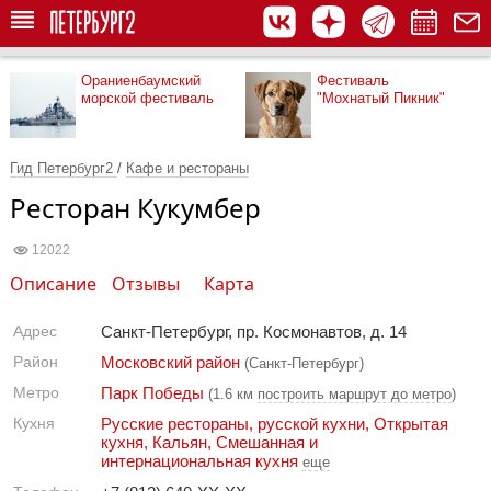
Ораниенбаумский
Фестиваль
морской фестиваль
"Мохнатый Пикник"
Гид Петербург2
/
Кафе и рестораны
Ресторан Кукумбер
12022
Описание
Отзывы
Карта
Адрес
Санкт-Петербург, пр. Космонавтов, д. 14
Район
Московский район
(Санкт-Петербург)
Метро
Парк Победы
(1.6 км
построить маршрут до метро
)
Кухня
Русские рестораны, русской кухни
,
Открытая
кухня
,
Кальян
,
Смешанная и
интернациональная кухня
еще