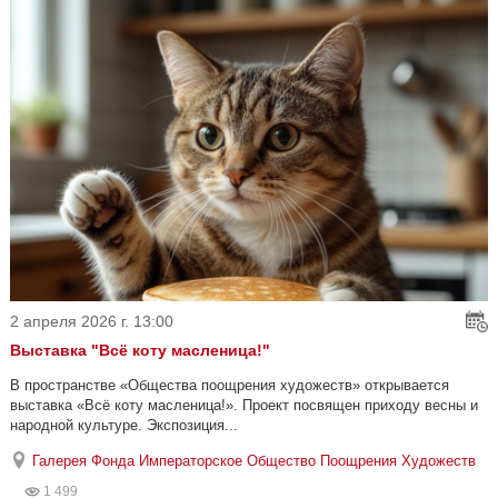
2 апреля 2026 г. 13:00
Выставка "Всё коту масленица!"
В пространстве «Общества поощрения художеств» открывается
выставка «Всё коту масленица!». Проект посвящен приходу весны и
народной культуре. Экспозиция...
Галерея Фонда Императорское Общество Поощрения Художеств
1 499