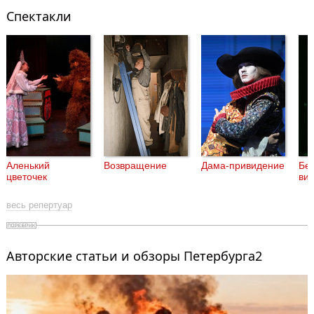
Спектакли
Аленький
Возвращение
Дама-привидение
Бе
цветочек
ви
весь репертуар
Авторские статьи и обзоры Петербурга2