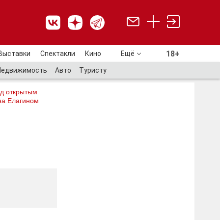
18+
Выставки
Спектакли
Кино
Ещё
18+
Недвижимость
Авто
Туристу
од открытым
на Елагином