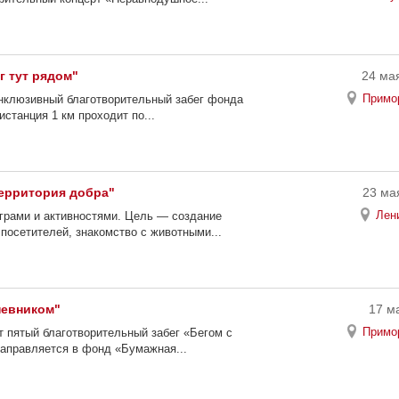
г тут рядом"
24 мая
Примо
инклюзивный благотворительный забег фонда
истанция 1 км проходит по...
ерритория добра"
23 мая
Лен
играми и активностями. Цель — создание
посетителей, знакомство с животными...
невником"
17 ма
Примо
 пятый благотворительный забег «Бегом с
направляется в фонд «Бумажная...