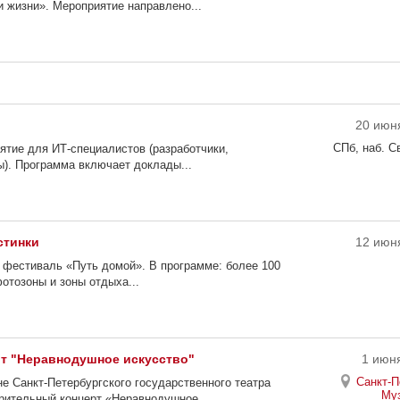
 жизни». Мероприятие направлено...
20 июня
СПб, наб. С
ятие для ИТ-специалистов (разработчики,
ы). Программа включает доклады...
стинки
12 июня
 фестиваль «Путь домой». В программе: более 100
отозоны и зоны отдыха...
т "Неравнодушное искусство"
1 июня
Санкт-П
не Санкт-Петербургского государственного театра
Му
рительный концерт «Неравнодушное...