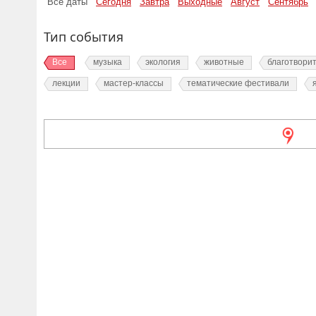
Все даты
Сегодня
Завтра
Выходные
Август
Сентябрь
Тип события
Все
музыка
экология
животные
благотвори
лекции
мастер-классы
тематические фестивали