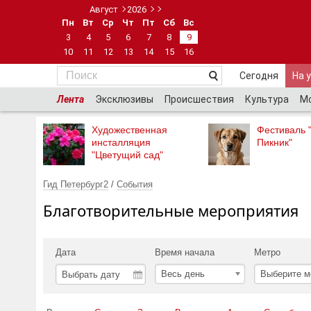
Август
2026
Пн
Вт
Ср
Чт
Пт
Сб
Вс
3
4
5
6
7
8
9
10
11
12
13
14
15
16
Сегодня
На 
Лента
Эксклюзивы
Происшествия
Культура
М
Художественная
Фестиваль 
инсталляция
Пикник"
"Цветущий сад"
Гид Петербург2
/
События
Благотворительные мероприятия
Дата
Время начала
Метро
Весь день
Выберите м