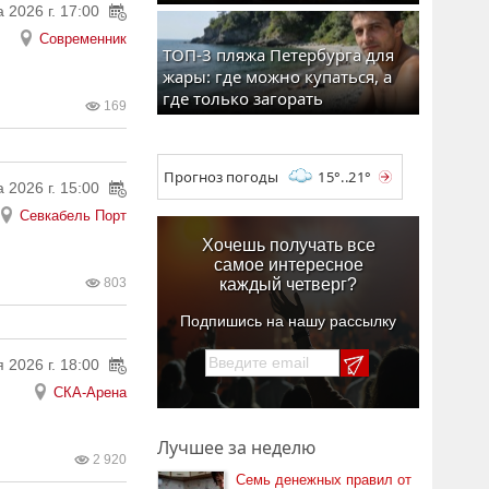
а 2026 г. 17:00
Современник
ТОП-3 пляжа Петербурга для
жары: где можно купаться, а
где только загорать
169
Прогноз погоды
15°..21°
а 2026 г. 15:00
Севкабель Порт
Хочешь получать все
самое интересное
803
каждый четверг?
Подпишись на нашу рассылку
 2026 г. 18:00
СКА-Арена
Лучшее за неделю
2 920
Семь денежных правил от