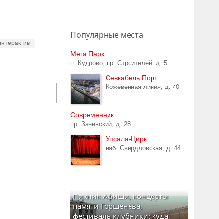
Популярные места
интерактив
Мега Парк
п. Кудрово, пр. Строителей, д. 5
Севкабель Порт
Кожевенная линия, д. 40
Современник
пр. Заневский, д. 28
Упсала-Цирк
наб. Свердловская, д. 44
Пикник Афиши, концерты
памяти Горшенева,
фестиваль клубники: куда