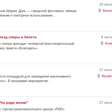
18 июля
Васил
дный Шеринг День — городской фестиваль обмена
ление и повторное использование...
везд оперы и балета
8 июля
Алек
 театра проходит четвёртый благотворительный
жку приюта «Благодать»...
27 июня
Музей-
вится площадкой для проведения инклюзивного
ех». В программе мероприятия...
ок ради жизни"
27 июня
 у торгово-развлекательного центра «РИО»