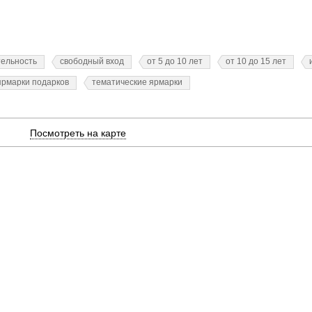
тельность
свободный вход
от 5 до 10 лет
от 10 до 15 лет
ярмарки подарков
тематические ярмарки
Посмотреть на карте