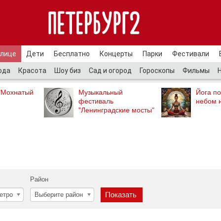
улице
Дети
Бесплатно
Концерты
Парки
Фестивали
ода
Красота
Шоу биз
Сад и огород
Гороскопы
Фильмы
"Мохнатый
Музыкальный
Йога п
фестиваль
небом 
"Ленинградские мосты"
Район
етро
Выберите район