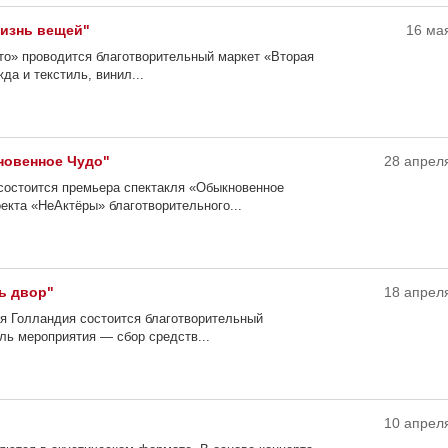
жизнь вещей"
16 мая
то» проводится благотворительный маркет «Вторая
а и текстиль, винил...
новенное Чудо"
28 апреля
» состоится премьера спектакля «Обыкновенное
екта «НеАктёры» благотворительного...
ь двор"
18 апреля
ая Голландия состоится благотворительный
ль мероприятия — сбор средств...
10 апреля