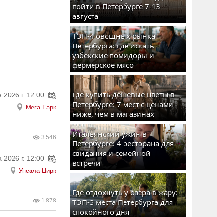
пойти в Петербурге 7-13
августа
ТОП-4 овощных рынка
Петербурга: где искать
узбекские помидоры и
фермерское мясо
Где купить дешевые цветы в
 2026 г. 12:00
Петербурге: 7 мест с ценами
Мега Парк
ниже, чем в магазинах
Итальянский ужин в
3 546
Петербурге: 4 ресторана для
свидания и семейной
а 2026 г. 12:00
встречи
Упсала-Цирк
Где отдохнуть у озера в жару:
1 878
ТОП-3 места Петербурга для
спокойного дня