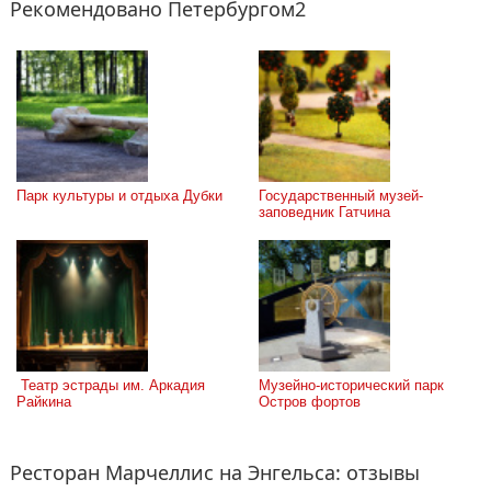
Рекомендовано Петербургом2
Парк культуры и отдыха Дубки
Государственный музей-
заповедник Гатчина
 Театр эстрады им. Аркадия 
Музейно-исторический парк 
Райкина
Остров фортов
Ресторан Марчеллис на Энгельса: отзывы