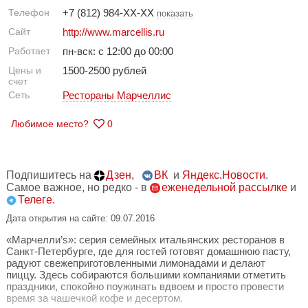
Телефон
+7 (812) 984-XX-XX
показать
Сайт
http://www.marcellis.ru
Работает
пн-вск: с 12:00 до 00:00
Цены и
1500-2500 рублей
счет
Сеть
Рестораны Марчеллис
Любимое место?
0
Подпишитесь на
Дзен
,
ВК
и
Яндекс.Новости
.
Самое важное, но редко - в
еженедельной рассылке
и
Телеге.
Дата открытия на сайте: 09.07.2016
«Марчелли’s»: серия семейных итальянских ресторанов в
Санкт-Петербурге, где для гостей готовят домашнюю пасту,
радуют свежеприготовленными лимонадами и делают
пиццу. Здесь собираются большими компаниями отметить
праздники, спокойно поужинать вдвоем и просто провести
время за чашечкой кофе и десертом.