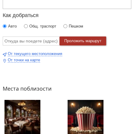
Как добраться
Авто
Общ. траспорт
Пешком
Проложить маршрут
От текущего местоположения
От точки на карте
Места поблизости