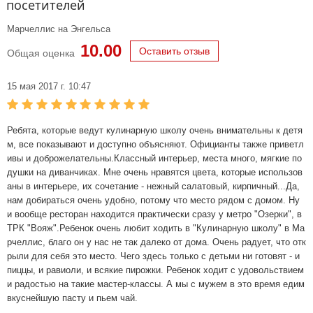
посетителей
Марчеллис на Энгельса
10.00
Оставить отзыв
Общая оценка
15 мая 2017 г. 10:47
Ребята, которые ведут кулинарную школу очень внимательны к детя
м, все показывают и доступно объясняют. Официанты также приветл
ивы и доброжелательны.Классный интерьер, места много, мягкие по
душки на диванчиках. Мне очень нравятся цвета, которые использов
аны в интерьере, их сочетание - нежный салатовый, кирпичный...Да,
нам добираться очень удобно, потому что место рядом с домом. Ну
и вообще ресторан находится практически сразу у метро "Озерки", в
ТРК "Вояж".Ребенок очень любит ходить в "Кулинарную школу" в Ма
рчеллис, благо он у нас не так далеко от дома. Очень радует, что отк
рыли для себя это место. Чего здесь только с детьми ни готовят - и
пиццы, и равиоли, и всякие пирожки. Ребенок ходит с удовольствием
и радостью на такие мастер-классы. А мы с мужем в это время едим
вкуснейшую пасту и пьем чай.