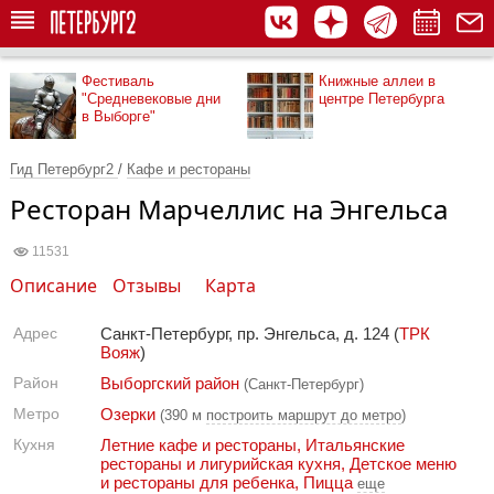
Фестиваль
Книжные аллеи в
"Средневековые дни
центре Петербурга
в Выборге"
Гид Петербург2
/
Кафе и рестораны
Ресторан Марчеллис на Энгельса
11531
Описание
Отзывы
Карта
Адрес
Санкт-Петербург, пр. Энгельса, д. 124 (
ТРК
Вояж
)
Район
Выборгский район
(Санкт-Петербург)
Метро
Озерки
(390 м
построить маршрут до метро
)
Кухня
Летние кафе и рестораны
,
Итальянские
рестораны и лигурийская кухня
,
Детское меню
и рестораны для ребенка
,
Пицца
еще