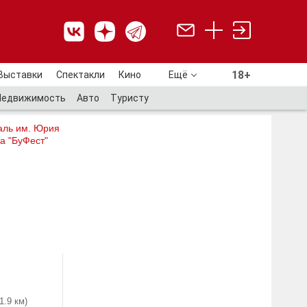
18+
Выставки
Спектакли
Кино
Ещё
18+
Недвижимость
Авто
Туристу
аль им. Юрия
а "БуФест"
(1.9 км)