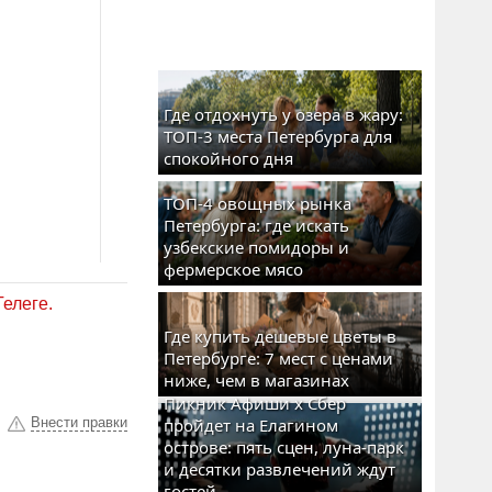
Где отдохнуть у озера в жару:
ТОП-3 места Петербурга для
спокойного дня
ТОП-4 овощных рынка
Петербурга: где искать
узбекские помидоры и
фермерское мясо
Телеге.
Где купить дешевые цветы в
Петербурге: 7 мест с ценами
ниже, чем в магазинах
Пикник Афиши x Сбер
Внести правки
пройдет на Елагином
острове: пять сцен, луна-парк
и десятки развлечений ждут
гостей