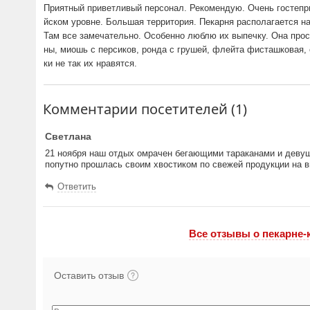
Приятный приветливый персонал. Рекомендую. Очень гостепри
йском уровне. Большая территория. Пекарня располагается н
Там все замечательно. Особенно люблю их выпечку. Она про
ны, миошь с персиков, ронда с грушей, флейта фисташковая, с
ки не так их нравятся.
Комментарии посетителей (1)
Светлана
21 ноября наш отдых омрачен бегающими тараканами и девуш
попутно прошлась своим хвостиком по свежей продукции на ви
Ответить
Все отзывы o пекарне-
Оставить отзыв