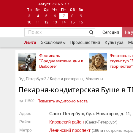
Август
2026
Пн
Вт
Ср
Чт
Пт
Сб
Вс
3
4
5
6
7
8
9
10
11
12
13
14
15
16
Сегодня
На 
Лента
Эксклюзивы
Происшествия
Культура
М
Фестиваль
Фестиваль 
"Средневековые дни в
скульптур "
Выборге"
творчества"
Гид Петербург2
/
Кафе и рестораны
,
Магазины
Пекарня-кондитерская Буше в Т
Повысить аудиторию места
11500
Адрес
Санкт-Петербург, бул. Новаторов, д. 11, к
Район
Кировский район
(Санкт-Петербург)
Метро
Ленинский проспект
(196 м
построить марш