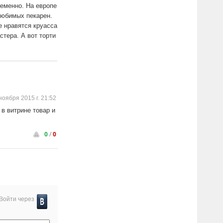
еменно. На европе
любимых пекарен.
 нравятся круасса
стера. А вот торти
ноября 2015 г. 21:52
в витрине товар и
0
/
0
Войти через