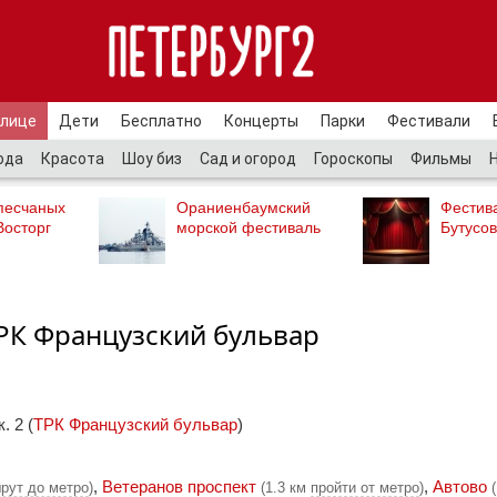
улице
Дети
Бесплатно
Концерты
Парки
Фестивали
ода
Красота
Шоу биз
Сад и огород
Гороскопы
Фильмы
песчаных
Ораниенбаумский
Фестив
Восторг
морской фестиваль
Бутусов
РК Французский бульвар
. 2 (
ТРК Французский бульвар
)
,
Ветеранов проспект
,
Автово
рут до метро
)
(1.3 км
пройти от метро
)