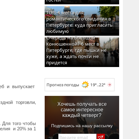
ТОП-4 места для
романтического свидания в
Петербурге: куда пригласить
любимую
Очередь на Большой
Конюшенной? 6 мест в
Петербурге, где пышки не
хуже, а ждать почти не
придется
Прогноз погоды
19°..22°
леб и выпускает
здной торговли,
Хочешь получать все
самое интересное
каждый четверг?
. Для того чтобы
Подпишись на нашу рассылку
делия и 20% за 1