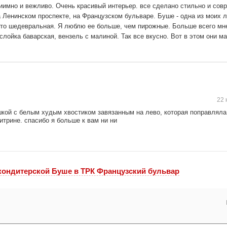
имно и вежливо. Очень красивый интерьер. все сделано стильно и совр
а Ленинском проспекте, на Французском бульваре. Буше - одна из моих 
сто шедевральная. Я люблю ее больше, чем пирожные. Больше всего мне
лойка баварская, вензель с малиной. Так все вкусно. Вот в этом они ма
22 
кой с белым худым хвостиком завязанным на лево, которая поправляла 
трине. спасибо я больше к вам ни ни
кондитерской Буше в ТРК Французский бульвар