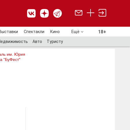
18+
Выставки
Спектакли
Кино
Ещё
18+
Недвижимость
Авто
Туристу
аль им. Юрия
а "БуФест"