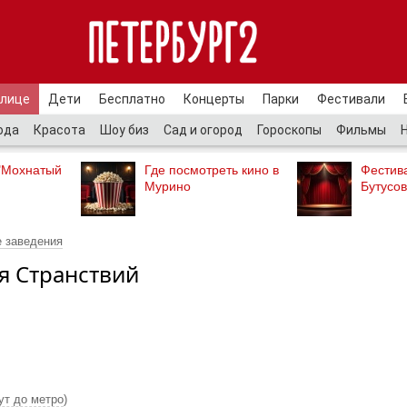
улице
Дети
Бесплатно
Концерты
Парки
Фестивали
ода
Красота
Шоу биз
Сад и огород
Гороскопы
Фильмы
"Мохнатый
Где посмотреть кино в
Фестив
Мурино
Бутусов
 заведения
я Странствий
ут до метро
)