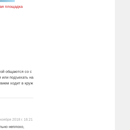
ая площадка
той общаются со с
м или подъехать на
твием ходит в круж
ноября 2018 г. 16:21
льно неплохо,