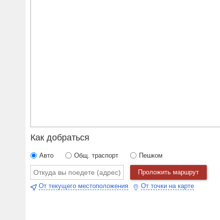
Как добраться
Авто
Общ. траспорт
Пешком
Проложить маршрут
От текущего местоположения
От точки на карте