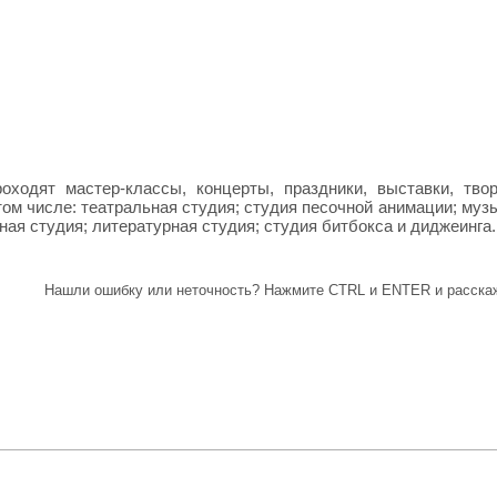
оходят мастер-классы, концерты, праздники, выставки, твор
том числе: театральная студия; студия песочной анимации; муз
ная студия; литературная студия; студия битбокса и диджеинга.
Нашли ошибку или неточность? Нажмите CTRL и ENTER и расскаж