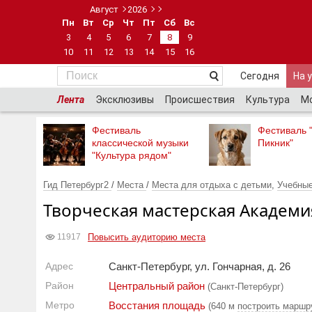
Август
2026
Пн
Вт
Ср
Чт
Пт
Сб
Вс
3
4
5
6
7
8
9
10
11
12
13
14
15
16
Сегодня
На 
Лента
Эксклюзивы
Происшествия
Культура
М
Фестиваль
Фестиваль 
классической музыки
Пикник"
"Культура рядом"
Гид Петербург2
/
Места
/
Места для отдыха с детьми
,
Учебные
Творческая мастерская Академи
Повысить аудиторию места
11917
Адрес
Санкт-Петербург, ул. Гончарная, д. 26
Район
Центральный район
(Санкт-Петербург)
Метро
Восстания площадь
(640 м
построить маршр