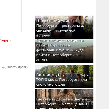
Итальянский ужин в
Петербурге: 4 ресторана для
свидания и семейной
встречи
Пикник Афиши, концерты
Телеге.
памяти Горшенева,
фестиваль клубники: куда
пойти в Петербурге 7-13
августа
Внести правки
Где отдохнуть у озера в жару:
ТОП-3 места Петербурга для
спокойного дня
Где купить дешевые цветы в
Петербурге: 7 мест с ценами
ниже, чем в магазинах