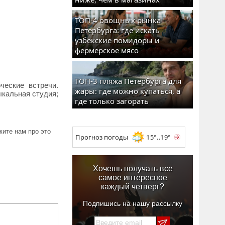
ТОП-4 овощных рынка
Петербурга: где искать
узбекские помидоры и
фермерское мясо
ТОП-3 пляжа Петербурга для
ческие встречи.
жары: где можно купаться, а
ыкальная студия;
где только загорать
ите нам про это
Прогноз погоды
15°..19°
Хочешь получать все
самое интересное
каждый четверг?
Подпишись на нашу рассылку