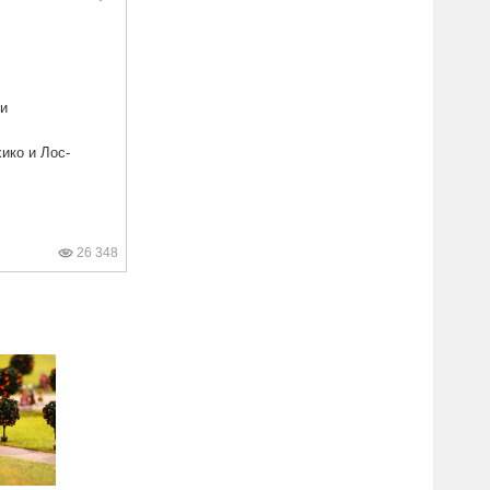
 и
ико и Лос-
26 348