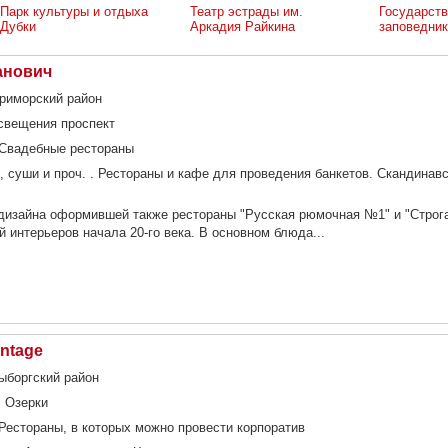
Парк культуры и отдыха
Театр эстрады им.
Государств
Дубки
Аркадия Райкина
заповедник
анович
 Приморский район
свещения проспект
 Свадебные рестораны
, суши и проч. . Рестораны и кафе для проведения банкетов. Скандинав
дизайна оформившей также рестораны "Русская рюмочная №1" и "Строга
 интерьеров начала 20-го века. В основном блюда...
intage
Выборгский район
, Озерки
Рестораны, в которых можно провести корпоратив