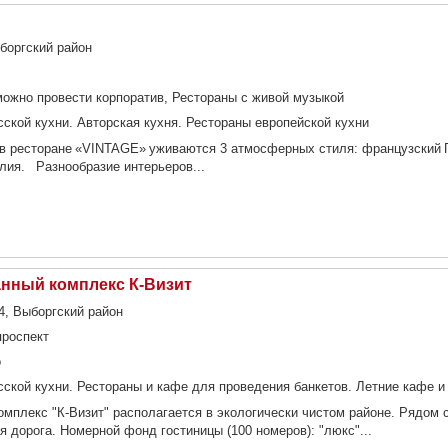
ыборгский район
можно провести корпоратив, Рестораны с живой музыкой
сской кухни. Авторская кухня. Рестораны европейской кухни
 в ресторане «VINTAGE» уживаются 3 атмосферных стиля: французский 
глия. Разнообразие интерьеров...
анный комплекс К-Визит
-4, Выборгский район
проспект
о
сской кухни. Рестораны и кафе для проведения банкетов. Летние кафе и
омплекс "К-Визит" располагается в экологически чистом районе. Рядом 
я дорога. Номерной фонд гостиницы (100 номеров): "люкс"...