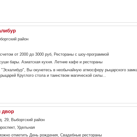
алибур
ыборгский район
счетом от 2000 до 3000 руб, Рестораны с шоу-программой
суши бары. Азиатская кухня. Летние кафе и рестораны
н "Эскалибур", Вы окунетесь в необычайную атмосферу рыцарского замк
 рыцарей Круглого стола и таинством магической силы...
й двор
д. 29, Выборгский район
роспект, Удельная
можно отметить День рождения, Свадебные рестораны