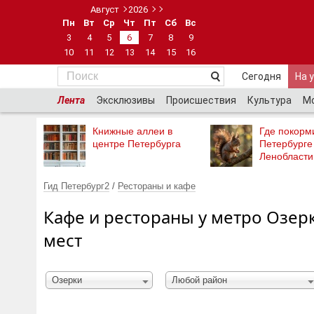
Август
2026
Пн
Вт
Ср
Чт
Пт
Сб
Вс
3
4
5
6
7
8
9
10
11
12
13
14
15
16
Сегодня
На 
Лента
Эксклюзивы
Происшествия
Культура
М
Книжные аллеи в
Где покорми
центре Петербурга
Петербурге
Ленобласти
Гид Петербург2
/
Рестораны и кафе
Кафе и рестораны у метро Озерк
мест
Озерки
Любой район