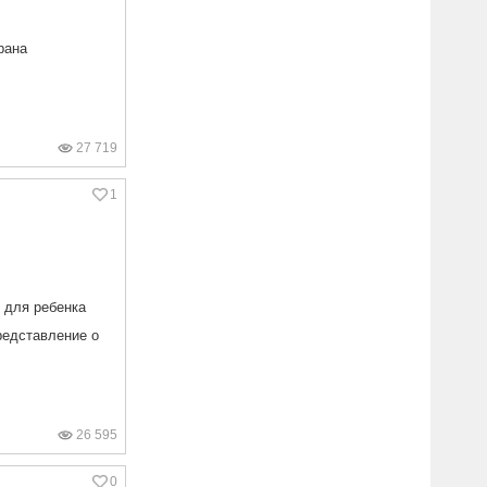
рана
27 719
1
 для ребенка
редставление о
26 595
0