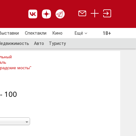
18+
Выставки
Спектакли
Кино
Ещё
18+
Недвижимость
Авто
Туристу
льный
аль
радские мосты"
- 100