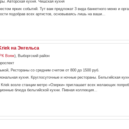
ры. Авторская кухня. Чешская кухня
местом ярких событий. Тут вам предложат 3 вида банкетного меню и орг
сти подобрав всех артистов, основываясь лишь на ваши...
Kriek на Энгельса
РК Вояж
), Выборгский район
проспект
ыкой, Рестораны со средним счетом от 800 до 1500 руб.
ональная кухня. Круглосуточные и ночные рестораны. Бельгийская кух
e Kriek возле станции метро «Озерки» приглашает всех желающих попро
ционные блюда бельгийской кухни. Пивная коллекция...