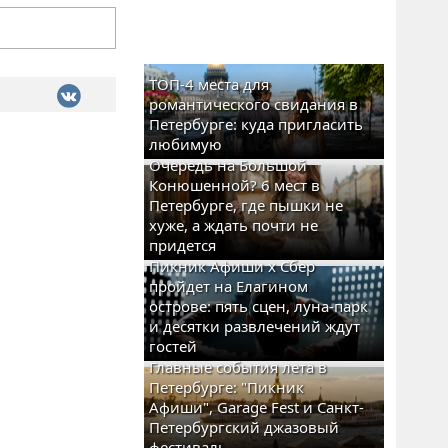
ТОП-4 места для
романтического свидания в
Петербурге: куда пригласить
любимую
Очередь на Большой
Конюшенной? 6 мест в
Петербурге, где пышки не
хуже, а ждать почти не
придется
Пикник Афиши x Сбер
пройдет на Елагином
острове: пять сцен, луна-парк
и десятки развлечений ждут
гостей
Главные события лета в
Петербурге: "Пикник
Афиши", Garage Fest и Санкт-
Петербургский джазовый
фестиваль