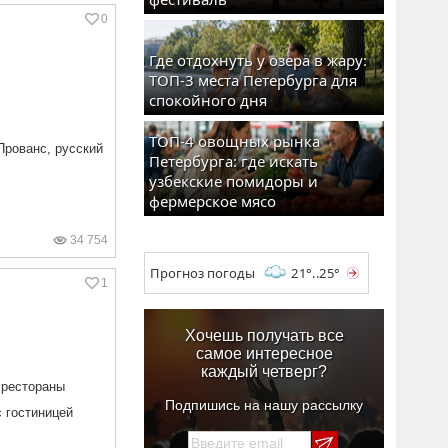
0
Где отдохнуть у озера в жару:
ТОП-3 места Петербурга для
спокойного дня
ТОП-4 овощных рынка
Прованс, русский
Петербурга: где искать
узбекские помидоры и
фермерское мясо
34 754
Прогноз погоды
21°..25°
1
Хочешь получать все
самое интересное
каждый четверг?
 рестораны
Подпишись на нашу рассылку
с гостиницей