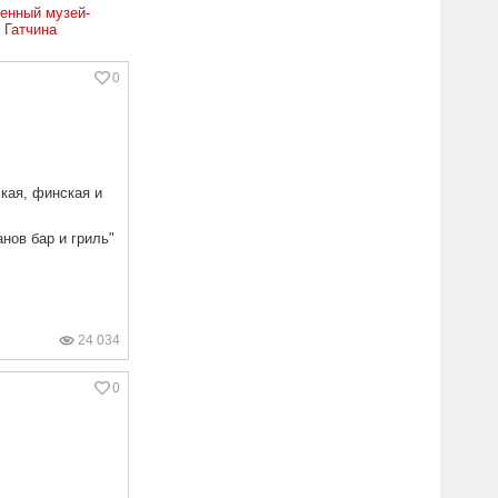
енный музей-
 Гатчина
0
ская, финская и
нов бар и гриль"
24 034
0