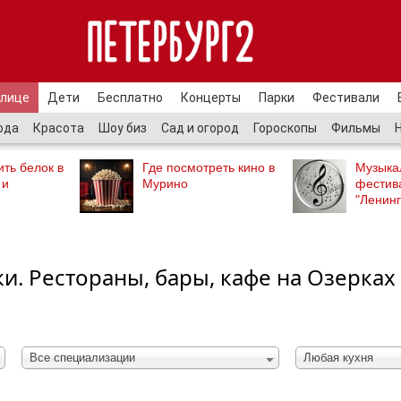
улице
Дети
Бесплатно
Концерты
Парки
Фестивали
ода
Красота
Шоу биз
Сад и огород
Гороскопы
Фильмы
ть белок в
Где посмотреть кино в
Музыка
 и
Мурино
фестив
"Ленинг
и. Рестораны, бары, кафе на Озерках 
Все специализации
Любая кухня