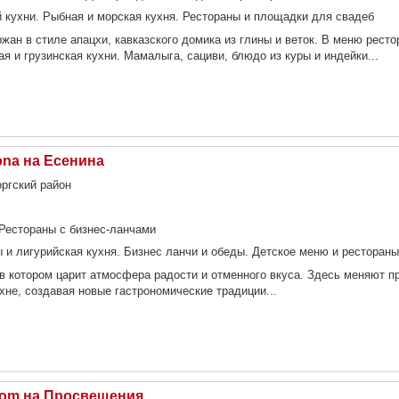
 кухни. Рыбная и морская кухня. Рестораны и площадки для свадеб
жан в стиле апацхи, кавказского домика из глины и веток. В меню ресто
я и грузинская кухни. Мамалыга, сациви, блюдо из куры и индейки...
na на Есенина
оргский район
Рестораны с бизнес-ланчами
 и лигурийская кухня. Бизнес ланчи и обеды. Детское меню и рестораны
в котором царит атмосфера радости и отменного вкуса. Здесь меняют п
хне, создавая новые гастрономические традиции...
oom на Просвещения