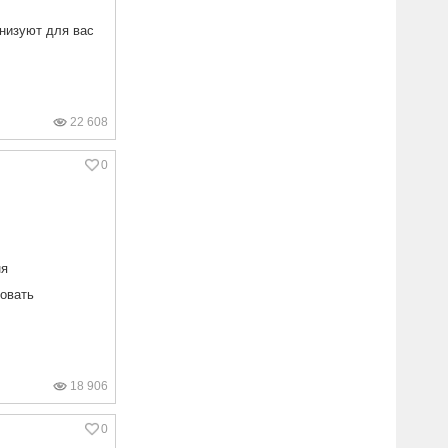
анизуют для вас
22 608
0
ня
бовать
18 906
0