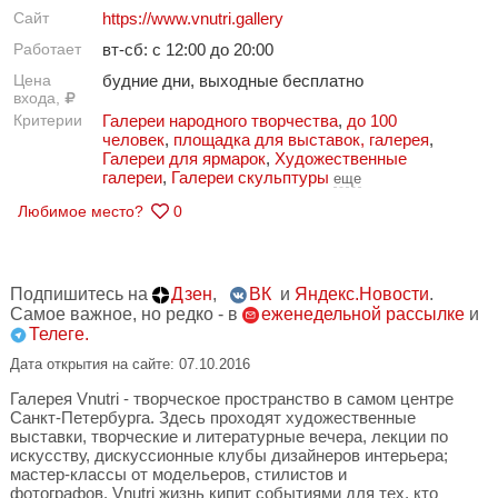
Сайт
https://www.vnutri.gallery
Работает
вт-сб: с 12:00 до 20:00
Цена
будние дни, выходные бесплатно
входа,
Критерии
Галереи народного творчества
,
до 100
человек
,
площадка для выставок, галерея
,
Галереи для ярмарок
,
Художественные
галереи
,
Галереи скульптуры
еще
Любимое место?
0
Подпишитесь на
Дзен
,
ВК
и
Яндекс.Новости
.
Самое важное, но редко - в
еженедельной рассылке
и
Телеге.
Дата открытия на сайте: 07.10.2016
Галерея Vnutri - творческое пространство в самом центре
Санкт-Петербурга. Здесь проходят художественные
выставки, творческие и литературные вечера, лекции по
искусству, дискуссионные клубы дизайнеров интерьера;
мастер-классы от модельеров, стилистов и
фотографов. Vnutri жизнь кипит событиями для тех, кто