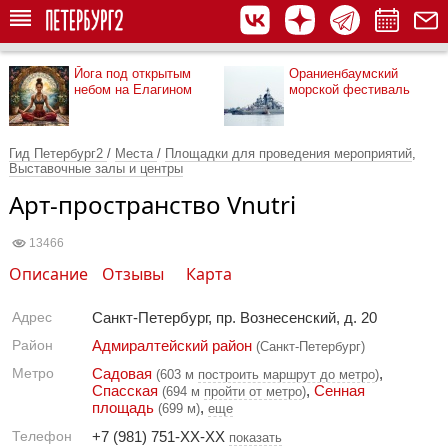
Йога под открытым
Ораниенбаумский
небом на Елагином
морской фестиваль
Гид Петербург2
/
Места
/
Площадки для проведения мероприятий
,
Выставочные залы и центры
Арт-пространство Vnutri
13466
Описание
Отзывы
Карта
Адрес
Санкт-Петербург, пр. Вознесенский, д. 20
Район
Адмиралтейский район
(Санкт-Петербург)
Метро
Садовая
,
(603 м
построить маршрут до метро
)
Спасская
,
Сенная
(694 м
пройти от метро
)
площадь
,
(699 м)
еще
Телефон
+7 (981) 751-XX-XX
показать