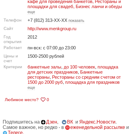
кафе для проведения банкетов
,
Рестораны и
площадки для свадеб
,
Бизнес ланчи и обеды
еще
Телефон
+7 (812) 313-XX-XX
показать
Сайт
http://www.menkgroup.ru
Год
2012
открытия
Работает
пн-вск: с 07:00 до 23:00
Цены и
1500-2500 рублей
счет
Критерии
банкетные залы
,
до 100 человек
,
площадка
для детских праздников
,
Банкетные
рестораны
,
Рестораны со средним счетом от
1500 до 2000 руб
,
площадка для праздников
еще
Любимое место?
0
Подпишитесь на
Дзен
,
ВК
и
Яндекс.Новости
.
Самое важное, но редко - в
еженедельной рассылке
и
Телеге.