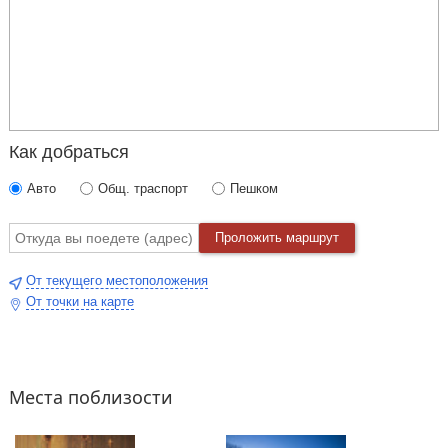
Как добраться
Авто
Общ. траспорт
Пешком
Проложить маршрут
От текущего местоположения
От точки на карте
Места поблизости