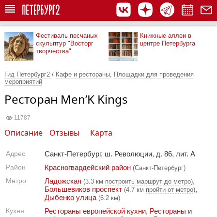
Фестиваль песчаных
Книжные аллеи в
скульптур "Восторг
центре Петербурга
творчества"
Гид Петербург2
/
Кафе и рестораны
,
Площадки для проведения
мероприятий
Ресторан Men’K Kings
11787
Описание
Отзывы
Карта
Адрес
Санкт-Петербург, ш. Революции, д. 86, лит. А
Район
Красногвардейский район
(Санкт-Петербург)
Метро
Ладожская
,
(3.3 км
построить маршрут до метро
)
Большевиков проспект
,
(4.7 км
пройти от метро
)
Дыбенко улица
(6.2 км)
Кухня
Рестораны европейской кухни
,
Рестораны и