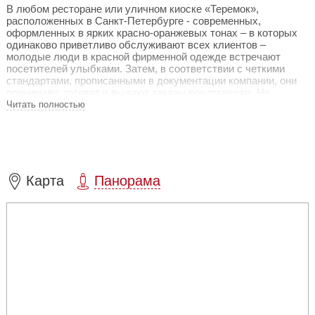
В любом ресторане или уличном киоске «Теремок»,
расположенных в
Санкт-Петербурге - современных,
оформленных в ярких красно-оранжевых тонах – в которых
одинаково приветливо обслуживают всех клиентов –
молодые люди в красной фирменной одежде встречают
посетителей улыбками. Затем, в соответствии с четкими
стандартами, прописанными в документации компании, они
принимают, готовят и выдают заказы покупателям. Но
принцип «клиент всегда прав» нашел здесь необычное
Читать полностью
отражение в том, что сотрудники обращаются к посетителям
со словами «сударь» или «сударыня» - это старинное
русское обращение, соответствующее обращению
«господин» или «госпожа». В меню «Теремка» русское блюдо,
традиционные тонкие блины, которые предлагают во всех
заведениях этой сети по ценам заведений быстрого питания.
Карта
Панорама