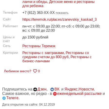
ланчи и обеды
,
Детское меню и рестораны
для ребенка
Телефон
+7 (812) 363-XX-XX
показать
Сайт
https://teremok.ru/places/zanevskiy_kaskad_3
Работает
пн-чт: с 09:00 до 22:00; пт-сб: с 09:00 до 23:00;
вс: с 09:00 до 22:00
Цены и
до 1500 рублей
счет
Сеть
Рестораны Теремок
Критерии
Рестораны с завтраками
,
Рестораны со
средним счетом до 800 руб
,
Рестораны с
бизнес-ланчами
Любимое место?
0
Подпишитесь на
Дзен
,
ВК
и
Яндекс.Новости
.
Самое важное, но редко - в
еженедельной рассылке
и
Телеге.
Дата открытия на сайте: 04.12.2019