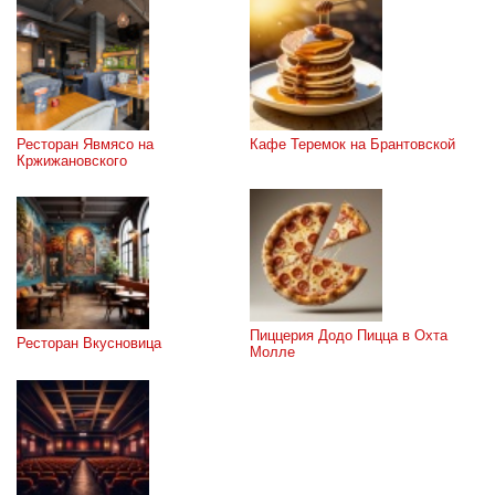
Ресторан Явмясо на 
Кафе Теремок на Брантовской
Кржижановского
Пиццерия Додо Пицца в Охта 
Ресторан Вкусновица
Молле