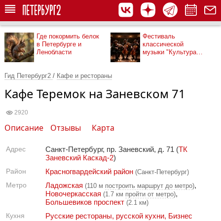
Где покормить белок
Фестиваль
в Петербурге и
классической
Ленобласти
музыки "Культура
рядом"
Гид Петербург2
/
Кафе и рестораны
Кафе Теремок на Заневском 71
2920
Описание
Отзывы
Карта
Адрес
Санкт-Петербург, пр. Заневский, д. 71 (
ТК
Заневский Каскад-2
)
Район
Красногвардейский район
(Санкт-Петербург)
Метро
Ладожская
,
(110 м
построить маршрут до метро
)
Новочеркасская
,
(1.7 км
пройти от метро
)
Большевиков проспект
(2.1 км)
Кухня
Русские рестораны, русской кухни
,
Бизнес