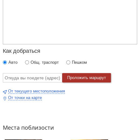
Как добраться
Авто
Общ. траспорт
Пешком
Проложить маршрут
От текущего местоположения
От точки на карте
Места поблизости