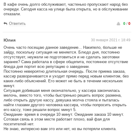
В кафе очень долго обслуживают, частенько пропускают народ без
очереди. Сегодня касса на улице была открыта, но в обслуживании
отказали.
0
/
0
Ответить
Юлия
30 января 2021 г. 18:49
Очень часто посещаю данное заведение... Накипело, больше не
зайду, поскольку ситуация не меняется. Блюдо дня, постоянно
отсутствует, неужели не подготовиться и не сделать заготовки
заранее? Сама работала в сфере общепита, постоянное отсутствие
блюда дня портит всю репутацию о заведении.
Постоянно невероятно длительная очередь. После приема заказа,
кассир разворачивается и уходит прямо перед новым клиентом, без
каких-либо объяснений. Его может не быть в течении нескольких
минут.
Ситуация добившая меня окончательно, у кассира закончилась
мелочь, вместо того, чтобы быстренько решить вопрос размена,
либо открыть другую кассу, девушка молча стояла и пыталась
найти глазами другого человека кассира, чтобы попросить открыть
его кассу, тоже решали вопрос минут 5.
Ожидание- время в очереди 10 минут. Ожидание заказа 10 минут.
Сотовая связь в этом месте работает плохо, вай фая для
посетителей нет.
Не знаю, интересно вам это или нет, но вы потеряли клиента.