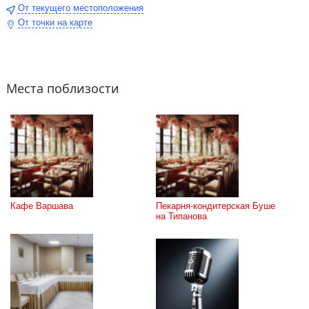
От текущего местоположения
От точки на карте
Места поблизости
Кафе Варшава
Пекарня-кондитерская Буше 
на Типанова