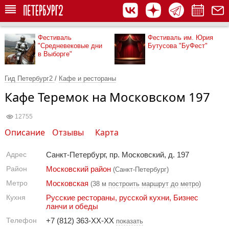
Фестиваль
Фестиваль им. Юрия
"Средневековые дни
Бутусова "БуФест"
в Выборге"
Гид Петербург2
/
Кафе и рестораны
Кафе Теремок на Московском 197
12755
Описание
Отзывы
Карта
Адрес
Санкт-Петербург, пр. Московский, д. 197
Район
Московский район
(Санкт-Петербург)
Метро
Московская
(38 м
построить маршрут до метро
)
Кухня
Русские рестораны, русской кухни
,
Бизнес
ланчи и обеды
Телефон
+7 (812) 363-XX-XX
показать