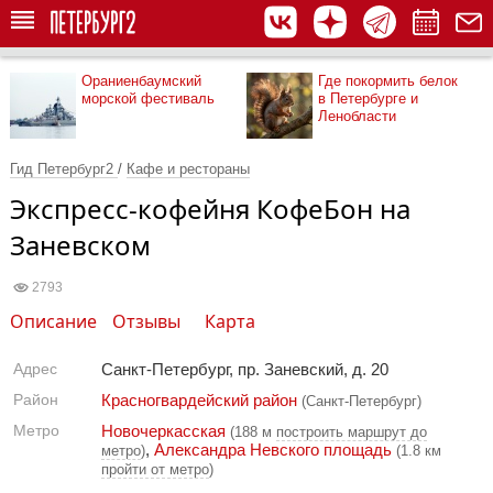
Ораниенбаумский
Где покормить белок
морской фестиваль
в Петербурге и
Ленобласти
Гид Петербург2
/
Кафе и рестораны
Экспресс-кофейня КофеБон на
Заневском
2793
Описание
Отзывы
Карта
Адрес
Санкт-Петербург, пр. Заневский, д. 20
Район
Красногвардейский район
(Санкт-Петербург)
Метро
Новочеркасская
(188 м
построить маршрут до
,
Александра Невского площадь
метро
)
(1.8 км
пройти от метро
)