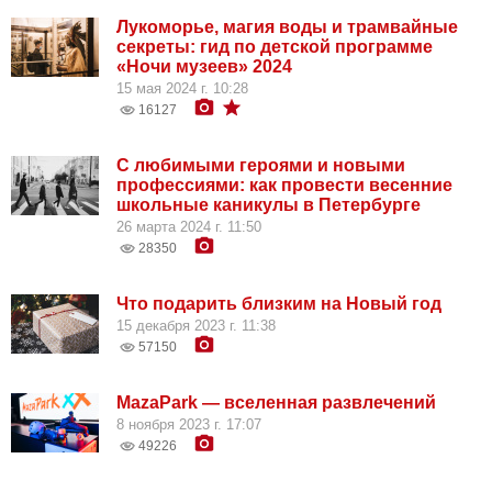
Лукоморье, магия воды и трамвайные
секреты: гид по детской программе
«Ночи музеев» 2024
15 мая 2024 г. 10:28
16127
С любимыми героями и новыми
профессиями: как провести весенние
школьные каникулы в Петербурге
26 марта 2024 г. 11:50
28350
Что подарить близким на Новый год
15 декабря 2023 г. 11:38
57150
MazaPark — вселенная развлечений
8 ноября 2023 г. 17:07
49226