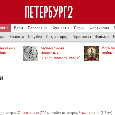
улице
Дети
Бесплатно
Концерты
Парки
Фестивали
ода
Красота
Шоу биз
Сад и огород
Гороскопы
Фильмы
песчаных
Музыкальный
Йога п
Восторг
фестиваль
небом 
"Ленинградские мосты"
и
,
Спортивная
,
Чкаловская
 до метро
)
(720 м
пройти от метро
)
(1.7 км)