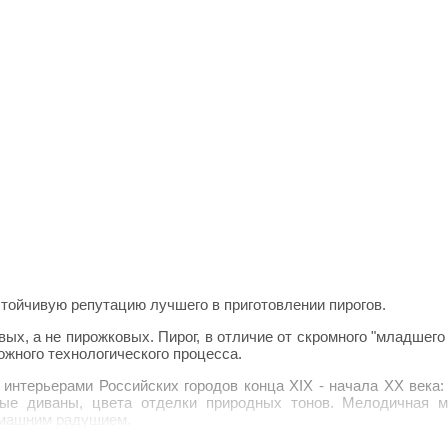
стойчивую репутацию лучшего в приготовлении пирогов.
ых, а не пирожковых. Пирог, в отличие от скромного "младшего 
жного технологического процесса.
 интерьерами Российских городов конца XIX - начала XX века:
ные диваны, цвета отделки природных тонов. Мелодичная 
омашним радушием.