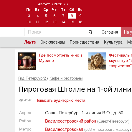
Август
2026
Пн
Вт
Ср
Чт
Пт
Сб
Вс
3
4
5
6
7
8
9
10
11
12
13
14
15
16
Сегодня
На 
Лента
Эксклюзивы
Происшествия
Культура
М
Где посмотреть кино в
Фестиваль 
Мурино
скульптур "
творчества"
Гид Петербург2
/
Кафе и рестораны
Пироговая Штолле на 1-ой лини
Повысить аудиторию места
4548
Адрес
Санкт-Петербург, 1-я линия В.О., д. 50
Район
Василеостровский район
(Санкт-Петербург)
Метро
Василеостровская
(538 м
построить маршрут