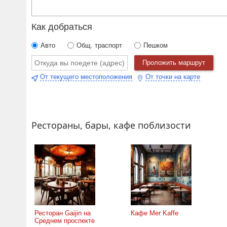
Как добраться
Авто
Общ. траспорт
Пешком
Проложить маршрут
От текущего местоположения
От точки на карте
Рестораны, бары, кафе поблизости
Ресторан Gaijin на
Кафе Mer Kaffe
Среднем проспекте