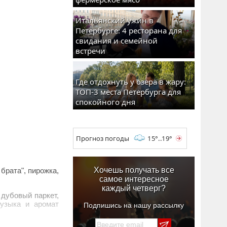
Итальянский ужин в
Петербурге: 4 ресторана для
свидания и семейной
встречи
Где отдохнуть у озера в жару:
ТОП-3 места Петербурга для
спокойного дня
Прогноз погоды
15°..19°
Хочешь получать все
брата", пирожка,
самое интересное
каждый четверг?
 дубовый паркет,
музыка и аромат
Подпишись на нашу рассылку