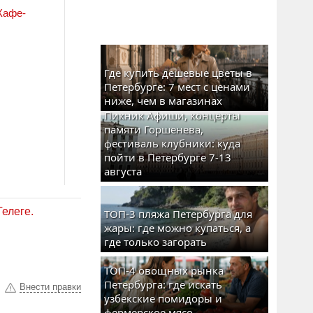
Кафе-
Где купить дешевые цветы в
Петербурге: 7 мест с ценами
ниже, чем в магазинах
Пикник Афиши, концерты
памяти Горшенева,
фестиваль клубники: куда
пойти в Петербурге 7-13
августа
Телеге.
ТОП-3 пляжа Петербурга для
жары: где можно купаться, а
где только загорать
ТОП-4 овощных рынка
Петербурга: где искать
Внести правки
узбекские помидоры и
фермерское мясо