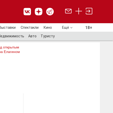
18+
Выставки
Спектакли
Кино
Ещё
18+
Недвижимость
Авто
Туристу
од открытым
на Елагином