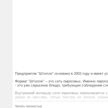
Предприятие "Штолле" основано в 2002 году и имеет у
Формат "Штолле" – это сеть пироговых. Именно пирогов
- это уже серьезное блюдо, требующее соблюдения сло
Внутренний интерьер сети пироговых перекликается с
двери из массива, литые люстры из латуни, кожа
свежеиспеченных пирогов наполняют кафе душой и д
Читать полностью