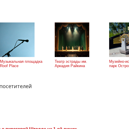
Музыкальная площадка
Театр эстрады им.
Музейно-ис
Roof Place
Аркадия Райкина
парк Остро
 посетителей
 o пироговой Штолле на 1-ой линии