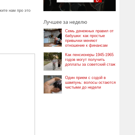
м людей России,
ыми среди всех
ите нам про это
дям, живущим и
Лучшее за неделю
Семь денежных правил от
бабушки: как простые
привычки меняют
отношение к финансам
Как пенсионеры 1945-1965
годов могут получить
доплаты за советский стаж
Один прием с содой в
шампунь: волосы остаются
чистыми до недели