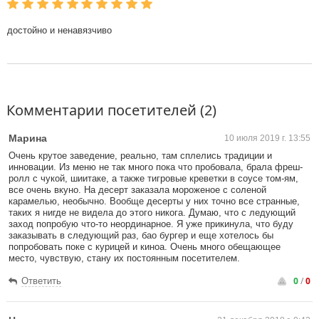
достойно и ненавязчиво
Комментарии посетителей (2)
Марина
10 июля 2019 г. 13:55
Очень крутое заведение, реально, там сплелись традиции и
инновации. Из меню не так много пока что пробовала, брала фреш-
ролл с чукой, шиитаке, а также тигровые креветки в соусе том-ям,
все очень вкуно. На десерт заказала мороженое с соленой
карамелью, необычно. Вообще десерты у них точно все странные,
таких я нигде не видела до этого никога. Думаю, что с ледующий
заход попробую что-то неординарное. Я уже прикинула, что буду
заказывать в следующий раз, бао бургер и еще хотелось бы
попробовать поке с курицей и киноа. Очень много обещающее
место, чувствую, стану их постоянным посетителем.
0
/
0
Ответить