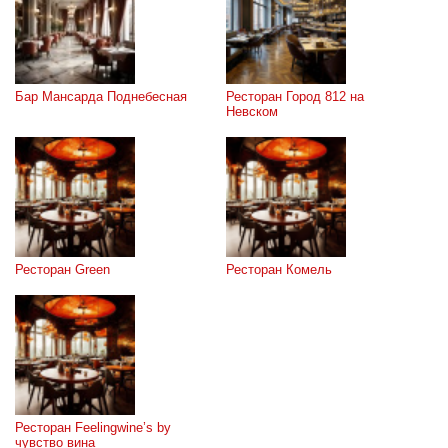
Бар Мансарда Поднебесная
Ресторан Город 812 на 
Невском
Ресторан Green
Ресторан Комель
Ресторан Feelingwine’s by 
чувство вина