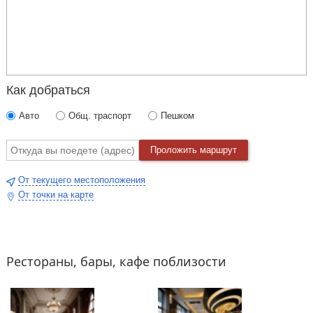
Как добраться
Авто
Общ. траспорт
Пешком
Проложить маршрут
От текущего местоположения
От точки на карте
Рестораны, бары, кафе поблизости