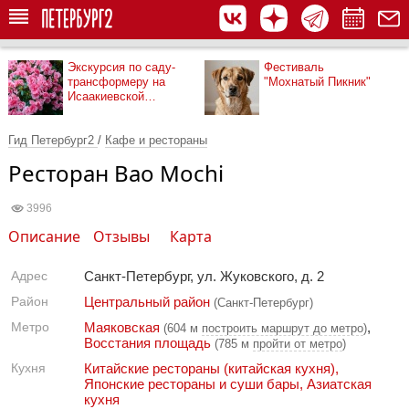
Экскурсия по саду-
Фестиваль
трансформеру на
"Мохнатый Пикник"
Исаакиевской
площади
Гид Петербург2
/
Кафе и рестораны
Ресторан Bao Mochi
3996
Описание
Отзывы
Карта
Адрес
Санкт-Петербург, ул. Жуковского, д. 2
Район
Центральный район
(Санкт-Петербург)
Метро
Маяковская
,
(604 м
построить маршрут до метро
)
Восстания площадь
(785 м
пройти от метро
)
Кухня
Китайские рестораны (китайская кухня)
,
Японские рестораны и суши бары
,
Азиатская
кухня