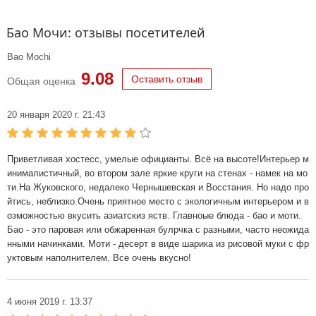
Бао Мочи: отзывы посетителей
Bao Mochi
9.08
Оставить отзыв
Общая оценка
20 января 2020 г. 21:43
Приветливая хостесс, умелые официанты. Всё на высоте!Интерьер м
инималистичный, во втором зале яркие круги на стенах - намек на мо
ти.На Жуковского, недалеко Чернышевская и Восстания. Но надо про
йтись, неблизко.Очень приятное место с экологичным интерьером и в
озможностью вкусить азиатскиз яств. Главноые блюда - бао и моти.
Бао - это паровая или обжаренная булрчка с разными, часто неожида
нными начинками. Моти - десерт в виде шарика из рисовой муки с фр
уктовым наполнителем. Все очень вкусно!
4 июня 2019 г. 13:37