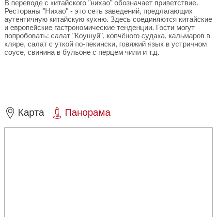
В переводе с китайского "нихао" обозначает приветствие.
Рестораны "Нихао" - это сеть заведений, предлагающих
аутентичную китайскую кухню. Здесь соединяются китайские
и европейские гастрономические тенденции. Гости могут
попробовать: салат "Коушуй", копчёного судака, кальмаров в
кляре, салат с уткой по-пекински, говяжий язык в устричном
соусе, свинина в бульоне с перцем чили и т.д.
Карта
Панорама