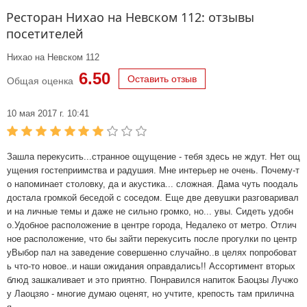
Ресторан Нихао на Невском 112: отзывы
посетителей
Нихао на Невском 112
6.50
Оставить отзыв
Общая оценка
10 мая 2017 г. 10:41
Зашла перекусить...странное ощущение - тебя здесь не ждут. Нет ощ
ущения гостеприимства и радушия. Мне интерьер не очень. Почему-т
о напоминает столовку, да и акустика... сложная. Дама чуть поодаль
достала громкой беседой с соседом. Еще две девушки разговаривал
и на личные темы и даже не сильно громко, но... увы. Сидеть удобн
о.Удобное расположение в центре города, Недалеко от метро. Отлич
ное расположение, что бы зайти перекусить после прогулки по центр
уВыбор пал на заведение совершенно случайно..в целях попробоват
ь что-то новое..и наши ожидания оправдались!! Ассортимент вторых
блюд зашкаливает и это приятно. Понравился напиток Баоцзы Лучжо
у Лаоцзяо - многие думаю оценят, но учтите, крепость там прилична