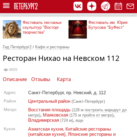
Фестиваль песчаных
Фестиваль им. Юрия
скульптур "Восторг
Бутусова "БуФест"
творчества"
Гид Петербург2
/
Кафе и рестораны
Ресторан Нихао на Невском 112
4655
Описание
Отзывы
Карта
Адрес
Санкт-Петербург, пр. Невский, д. 112
Район
Центральный район
(Санкт-Петербург)
Метро
Восстания площадь
(128 м
построить маршрут до
,
Маяковская
,
метро
)
(175 м
пройти от метро
)
Владимирская
,
(724 м)
еще
Кухня
Азиатская кухня
,
Китайские рестораны
(китайская кухня)
,
Японские рестораны и