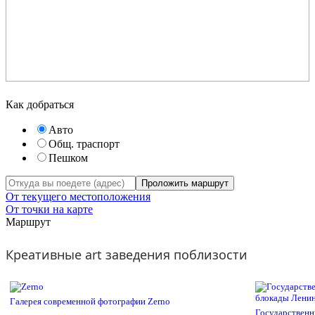
Как добраться
Авто
Общ. траспорт
Пешком
Проложить маршрут
От текущего местоположения
От точки на карте
Маршрут
Креативные art заведения поблизости
Галерея современной фотографии Zerno
Государственн