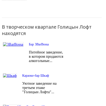
в своей основе творческую интструментализацию. Это
свободное пространство "Цифербург", тату и дизайнстудии,
бары, рестораны, творческие мастерские и т.д.
В творческом квартале Голицын Лофт
находятся
Бар 3BarBossa
Питейное заведение,
в котором продаются
алкогольные...
Караоке-бар Шкаф
Уютное заведение на
третьем этаже
"Голицын Лофта"...