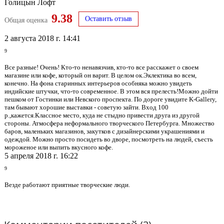
Голицын Лофт
9.38
Оставить отзыв
Общая оценка
2 августа 2018 г. 14:41
9
Все разные! Очень! Кто-то ненавязчив, кто-то все расскажет о своем
магазине или кофе, который он варит. В целом ок.Эклектика во всем,
конечно. На фона старинных интерьеров особняка можно увидеть
индийские штучки, что-то современное. В этом вся прелесть!Можно дойти
пешком от Гостинки или Невского проспекта. По дороге увидите K-Gallery,
там бывают хорошие выставки - советую зайти. Вход 100
р.,кажется.Классное место, куда не стыдно привести друга из другой
стороны. Атмосфера неформального творческого Петербурга. Множество
баров, маленьких магазинов, закутков с дизайнерскими украшениями и
одеждой. Можно просто посидеть во дворе, посмотреть на людей, съесть
мороженое или выпить вкусного кофе.
5 апреля 2018 г. 16:22
9
Везде работают приятные творческие люди.