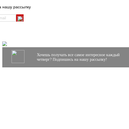
а нашу рассылку
Хочешь получать все самое интересное каждый
четверг? Подпишись на нашу рассылку!