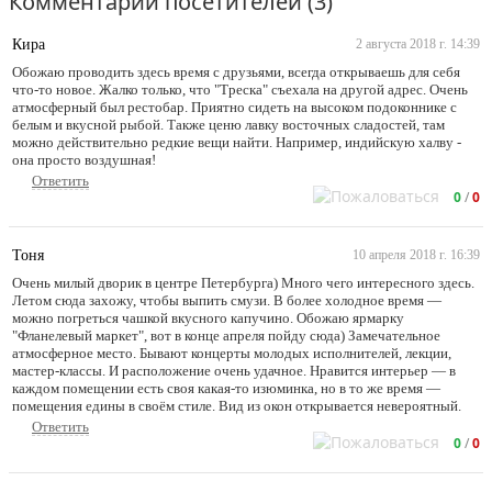
Комментарии посетителей (3)
Кира
2 августа 2018 г. 14:39
Обожаю проводить здесь время с друзьями, всегда открываешь для себя
что-то новое. Жалко только, что "Треска" съехала на другой адрес. Очень
атмосферный был рестобар. Приятно сидеть на высоком подоконнике с
белым и вкусной рыбой. Также ценю лавку восточных сладостей, там
можно действительно редкие вещи найти. Например, индийскую халву -
она просто воздушная!
Ответить
0
/
0
Тоня
10 апреля 2018 г. 16:39
Очень милый дворик в центре Петербурга) Много чего интересного здесь.
Летом сюда захожу, чтобы выпить смузи. В более холодное время —
можно погреться чашкой вкусного капучино. Обожаю ярмарку
"Фланелевый маркет", вот в конце апреля пойду сюда) Замечательное
атмосферное место. Бывают концерты молодых исполнителей, лекции,
мастер-классы. И расположение очень удачное. Нравится интерьер — в
каждом помещении есть своя какая-то изюминка, но в то же время —
помещения едины в своём стиле. Вид из окон открывается невероятный.
Ответить
0
/
0