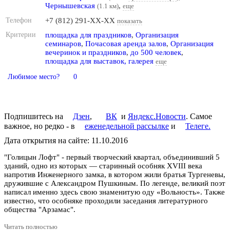
Чернышевская
,
(1.1 км)
еще
Телефон
+7 (812) 291-XX-XX
показать
Критерии
площадка для праздников
,
Организация
семинаров
,
Почасовая аренда залов
,
Организация
вечеринок и праздников
,
до 500 человек
,
площадка для выставок, галерея
еще
Любимое место?
0
Подпишитесь на
Дзен
,
ВК
и
Яндекс.Новости
. Самое
важное, но редко - в
еженедельной рассылке
и
Телеге.
Дата открытия на сайте: 11.10.2016
"Голицын Лофт" - первый творческий квартал, объединивший 5
зданий, одно из которых — старинный особняк XVIII века
напротив Инженерного замка, в котором жили братья Тургеневы,
дружившие с Александром Пушкиным. По легенде, великий поэт
написал именно здесь свою знаменитую оду «Вольность». Также
известно, что особняке проходили заседания литературного
общества "Арзамас".
Сейчас в лофте расположилось более сотни проектов, имеющие
Читать полностью