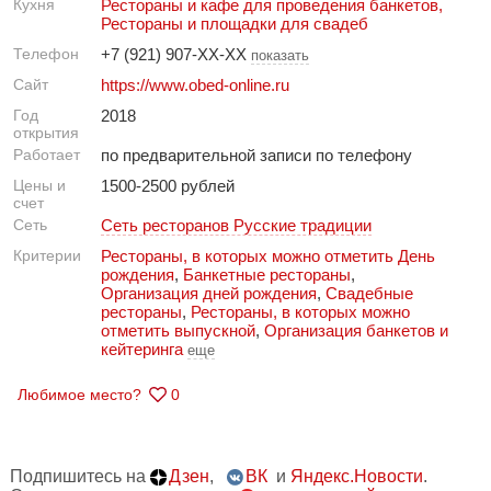
Кухня
Рестораны и кафе для проведения банкетов
,
Рестораны и площадки для свадеб
Телефон
+7 (921) 907-XX-XX
показать
Сайт
https://www.obed-online.ru
Год
2018
открытия
Работает
по предварительной записи по телефону
Цены и
1500-2500 рублей
счет
Сеть
Сеть ресторанов Русские традиции
Критерии
Рестораны, в которых можно отметить День
рождения
,
Банкетные рестораны
,
Организация дней рождения
,
Свадебные
рестораны
,
Рестораны, в которых можно
отметить выпускной
,
Организация банкетов и
кейтеринга
еще
Любимое место?
0
Подпишитесь на
Дзен
,
ВК
и
Яндекс.Новости
.