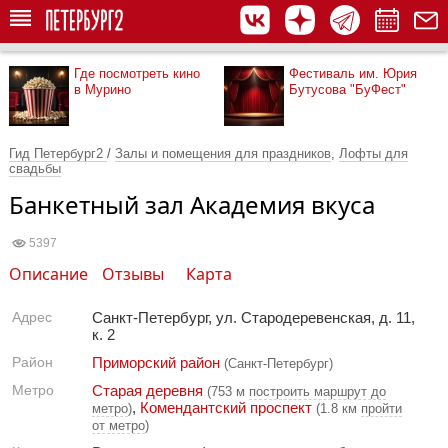
Где посмотреть кино
Фестиваль им. Юрия
в Мурино
Бутусова "БуФест"
Гид Петербург2
/
Залы и помещения для праздников
,
Лофты для
свадьбы
Банкетный зал Академия вкуса
5397
Описание
Отзывы
Карта
Адрес
Санкт-Петербург, ул. Стародеревенская, д. 11,
к. 2
Район
Приморский район
(Санкт-Петербург)
Метро
Старая деревня
(753 м
построить маршрут до
,
Комендантский проспект
метро
)
(1.8 км
пройти
от метро
)