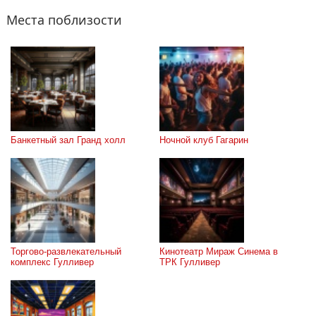
Места поблизости
Банкетный зал Гранд холл
Ночной клуб Гагарин
Торгово-развлекательный 
Кинотеатр Мираж Синема в 
комплекс Гулливер
ТРК Гулливер