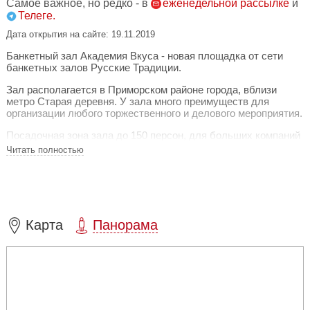
Самое важное, но редко - в
еженедельной рассылке
и
Телеге.
Дата открытия на сайте: 19.11.2019
Банкетный зал Академия Вкуса - новая площадка от сети
банкетных залов Русские Традиции.
Зал располагается в Приморском районе города, вблизи
метро Старая деревня. У зала много преимуществ для
организации любого торжественного и делового мероприятия.
Посадочная зона зала до 150 персон, для больших компаний
предлагается зона лобио бара, где можно разместить
Читать полностью
дополнительную посадку. Светлый уютный зал правильной
прямоугольной формы, с возможностью зонирования на
небольшие уютные мероприятии и крупные торжества.
Современный интерьер, уютная атмосфера, вкусная еда,
новый текстильный пакет в стиле ЭКО, теплое ламповое
освещение, 2 фотозоны - сделают праздник незабываемым.
Карта
Панорама
В Академии Вкуса так же открыто направление выездных
мероприятий и доставки закусок по району и по городу.