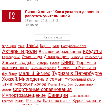
17693
Личный опыт: "Как я уехала в деревню
работать учительницей..."
16 октября 2018 г. 16:15
20770
Показать еще
Такси
Каршеринг
Франция
,
,
,
,
,
Mma
Поступление в вуз
Актеры и роли
Кредиты
Высшее образование
,
,
,
Демография
Олимпиада
Выборы
Режиссеры
,
,
,
,
,
Евровидение
Книги
Загсы и свадьбы
Тюрьмы и
Актеры
Балет
,
,
,
,
заключенные
Чемпионат России по
,
,
Рейтинги сериалов
Туризм в Петербурге
Малый бизнес
футболу
,
,
,
Хоккей
Многодетные семьи
Футбольный клуб
,
,
Морозы и холод
Зенит
Воспитание
,
,
,
,
Песни
Баскетбол
Спортивные соревнования
детей
,
,
Санкции
Импортозамещение
,
,
,
Брак
Выборы в
Курсы валют и
Реклама
Качество жизни
Рынки
,
,
,
,
Госдуму