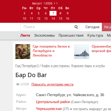
Август
2026
Пн
Вт
Ср
Чт
Пт
Сб
Вс
3
4
5
6
7
8
9
10
11
12
13
14
15
16
Сегодня
На 
Лента
Эксклюзивы
Происшествия
Культура
М
Где покормить белок в
Ораниенба
Петербурге и
морской фе
Ленобласти
Гид Петербург2
/
Кафе и рестораны
,
Караоке бары и клубы
Бар Do Bar
Повысить аудиторию места
12328
Адрес
Санкт-Петербург, ул. Чайковского, д. 36
Район
Центральный район
(Санкт-Петербург)
Метро
Чернышевская
(275 м
построить маршрут до м