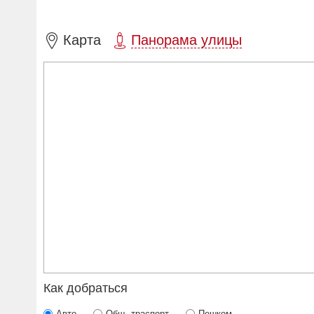
Карта
Панорама улицы
Как добраться
Авто
Общ. траспорт
Пешком