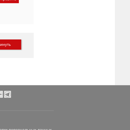
инуть
отки персональных данных
.