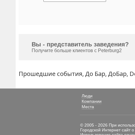
Вы - представитель заведения?
Получите больше клиентов с Peterburg2
Прошедшие события, До Бар, ДоБар, DoB
Люди
Компании
Места
© 2005 - 2026 При использ
Городской Интернет сайт о
Использование сайта означ