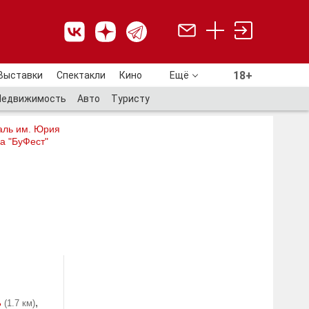
18+
Выставки
Спектакли
Кино
Ещё
18+
Недвижимость
Авто
Туристу
аль им. Юрия
а "БуФест"
ь
,
(1.7 км)