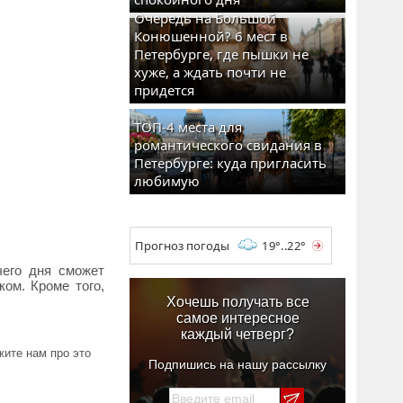
Очередь на Большой
Конюшенной? 6 мест в
Петербурге, где пышки не
хуже, а ждать почти не
придется
ТОП-4 места для
романтического свидания в
Петербурге: куда пригласить
любимую
Прогноз погоды
19°..22°
чего дня сможет
ком. Кроме того,
Хочешь получать все
самое интересное
каждый четверг?
ите нам про это
Подпишись на нашу рассылку