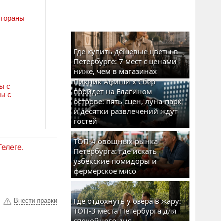
стораны
Где купить дешевые цветы в
Петербурге: 7 мест с ценами
ниже, чем в магазинах
Пикник Афиши x Сбер
ы с
пройдет на Елагином
ы с
острове: пять сцен, луна-парк
и десятки развлечений ждут
гостей
ТОП-4 овощных рынка
Телеге.
Петербурга: где искать
узбекские помидоры и
фермерское мясо
Где отдохнуть у озера в жару:
Внести правки
ТОП-3 места Петербурга для
спокойного дня