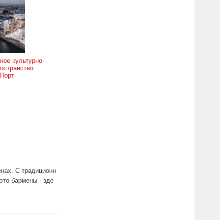
ное культурно-
остранство
 Порт
енах. С традиционн
это бармены - зде