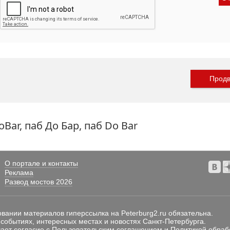
Продв
ar, паб До Бар, паб Do Bar
О портале и контакты
Реклама
Развод мостов 2026
овании материалов гиперссылка на Peterburg2.ru обязательна.
 событиях, интересных местах и новостях Санкт-Петербурга.
ает согласие с
Пользовательским соглашением
и
Политикой обраб