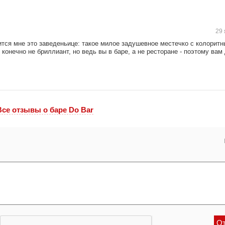
29 
ится мне это заведеньице: такое милое задушевное местечко с колорит
онечно не бриллиант, но ведь вы в баре, а не ресторане - поэтому вам
Все отзывы o баре Do Bar