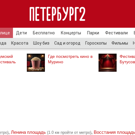
улице
Дети
Бесплатно
Концерты
Парки
Фестивали
ода
Красота
Шоу биз
Сад и огород
Гороскопы
Фильмы
умский
Где посмотреть кино в
Фестив
стиваль
Мурино
Бутусов
,
Ленина площадь
,
Восстания площад
етро
)
(1.0 км
пройти от метро
)