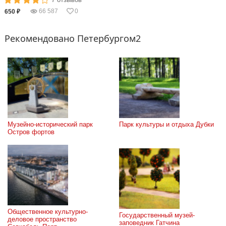
66 587
0
650 ₽
Рекомендовано Петербургом2
Музейно-исторический парк 
Парк культуры и отдыха Дубки
Остров фортов
Общественное культурно-
Государственный музей-
деловое пространство 
заповедник Гатчина