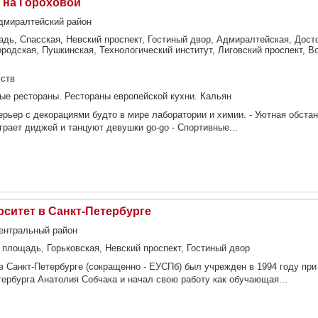
 на Гороховой
Адмиралтейский район
дь, Спасская, Невский проспект, Гостиный двор, Адмиралтейская, Дост
родская, Пушкинская, Технологический институт, Лиговский проспект, В
мств
ые рестораны. Рестораны европейской кухни. Кальян
рьер с декорациями будто в мире лаборатории и химии. - Уютная обстан
грает диджей и танцуют девушки go-go - Спортивные...
ситет в Санкт-Петербурге
Центральный район
площадь, Горьковская, Невский проспект, Гостиный двор
в Санкт-Петербурге (сокращенно - ЕУСПб) был учрежден в 1994 году при
ербурга Анатолия Собчака и начал свою работу как обучающая...