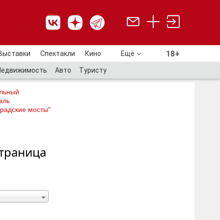
18+
Выставки
Спектакли
Кино
Ещё
18+
Недвижимость
Авто
Туристу
льный
аль
радские мосты"
Страница