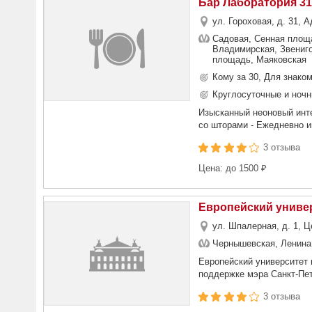
Бар Лаборатория 31
ул. Гороховая, д. 31, 
Садовая, Сенная площа
Владимирская, Звениго
площадь, Маяковская
Кому за 30, Для знако
Круглосуточные и ночн
Изысканный неоновый инте
со шторами - Ежедневно и
3 отзыва
Цена: до 1500 ₽
Европейский универ
ул. Шпалерная, д. 1, 
Чернышевская, Ленина 
Европейский университет 
поддержке мэра Санкт-Пет
3 отзыва