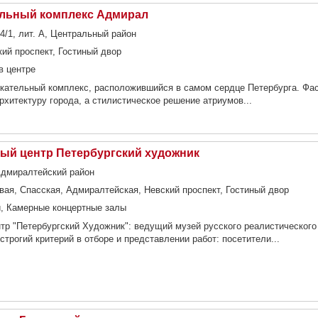
ельный комплекс Адмирал
4/1, лит. А, Центральный район
ий проспект, Гостиный двор
в центре
екательный комплекс, расположившийся в самом сердце Петербурга. Фа
рхитектуру города, а стилистическое решение атриумов...
ый центр Петербургский художник
 Адмиралтейский район
ая, Спасская, Адмиралтейская, Невский проспект, Гостиный двор
, Камерные концертные залы
р "Петербургский Художник": ведущий музей русского реалистического 
трогий критерий в отборе и представлении работ: посетители...