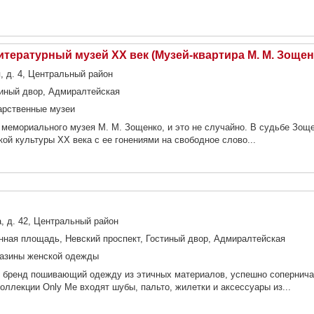
тературный музей ХХ век (Музей-квартира М. М. Зощен
 д. 4, Центральный район
тиный двор, Адмиралтейская
арственные музеи
 мемориального музея М. М. Зощенко, и это не случайно. В судьбе Зощ
ой культуры ХХ века с ее гонениями на свободное слово...
, д. 42, Центральный район
нная площадь, Невский проспект, Гостиный двор, Адмиралтейская
азины женской одежды
ии бренд пошивающий одежду из этичных материалов, успешно соперни
оллекции Only Me входят шубы, пальто, жилетки и аксессуары из...