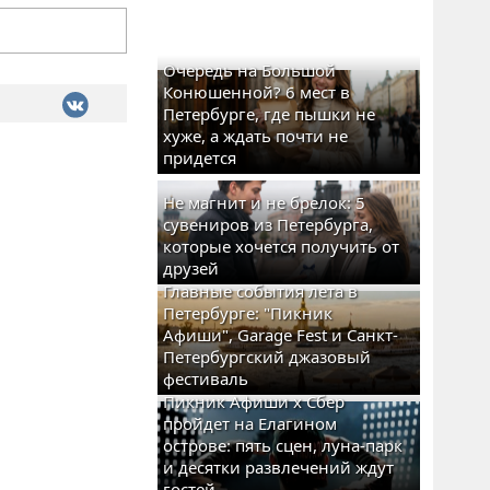
Очередь на Большой
Конюшенной? 6 мест в
Петербурге, где пышки не
хуже, а ждать почти не
придется
Не магнит и не брелок: 5
сувениров из Петербурга,
которые хочется получить от
друзей
Главные события лета в
Петербурге: "Пикник
Афиши", Garage Fest и Санкт-
Петербургский джазовый
фестиваль
Пикник Афиши x Сбер
пройдет на Елагином
острове: пять сцен, луна-парк
и десятки развлечений ждут
гостей