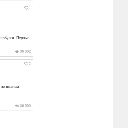
1
тербурга. Первые
36 602
2
 по планам
36 560