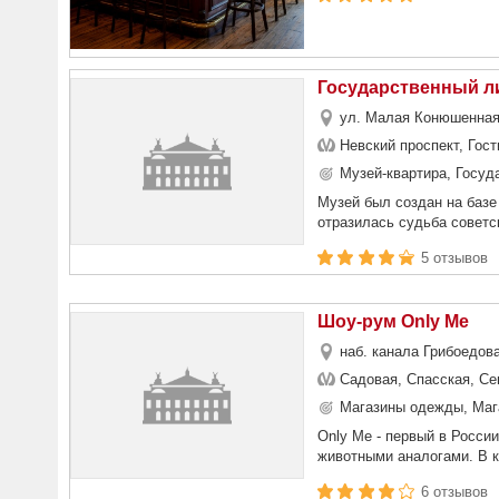
Государственный ли
ул. Малая Конюшенная,
Невский проспект, Гос
Музей-квартира, Госуд
Музей был создан на базе
отразилась судьба советск
5 отзывов
Шоу-рум Only Me
наб. канала Грибоедова
Садовая, Спасская, Се
Магазины одежды, Маг
Only Me - первый в Росс
животными аналогами. В к
6 отзывов