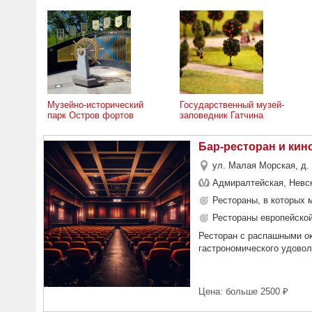
Музейно-исторический
Государственный музей-
парк Остров фортов
заповедник Гатчина
Бар-ресторан и кино
ул. Малая Морская, д.
Адмиралтейская, Невск
Рестораны, в которых 
Рестораны европейской
Ресторан с распашными ок
гастрономического удовол
Цена: больше 2500 ₽