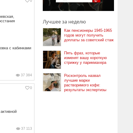
0
оевская,
Лучшее за неделю
осстания
Как пенсионеры 1945-1965
годов могут получить
доплаты за советский стаж
овка с кабинками
Пять фраз, которые
изменят вашу короткую
стрижку у парикмахера
37 384
Росконтроль назвал
лучшие марки
растворимого кофе:
0
результаты экспертизы
 активной
37 113