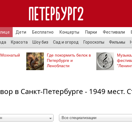
улице
Дети
Бесплатно
Концерты
Парки
Фестивали
ода
Красота
Шоу биз
Сад и огород
Гороскопы
Фильмы
"Мохнатый
Где покормить белок в
Музыка
Петербурге и
фестив
Ленобласти
"Ленинг
вор в Санкт-Петербурге - 1949 мест. 
н
Все специализации