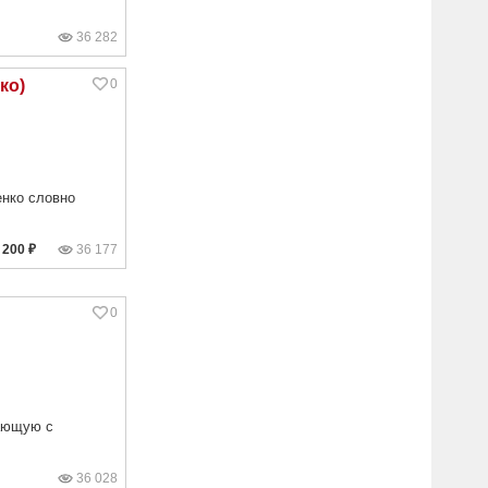
36 282
ко)
0
енко словно
36 177
200 ₽
0
чающую с
36 028