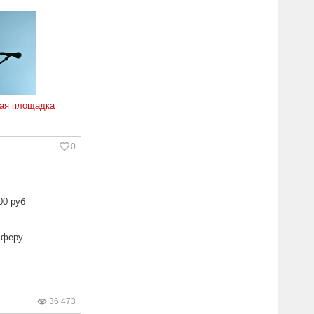
ая площадка
0
00 руб
сферу
36 473