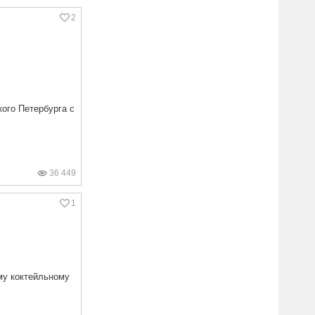
2
ого Петербурга с
36 449
1
му коктейльному