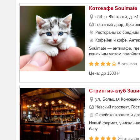
Котокафе Soulmate
наб. р. Фонтанки, д. 5
Гостиный двор, Достое
Рестораны со средним 
Кофейни и кофе. Анти
Soulmate — антикафе, где
кошачьим уютом подойдет 
5 отзывов
Цена: до 1500 ₽
Стриптиз-клуб Зави
ул. Большая Конюшенна
Невский проспект, Гос
С фейсконтролем и др
Новый формат, уникальная
бару....
26 отзывов