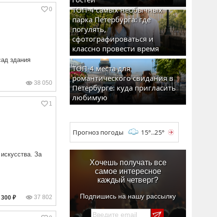
ТОП-4 самых необычных
0
парка Петербурга: где
погулять,
сфотографироваться и
классно провести время
сад здания
ТОП-4 места для
романтического свидания в
38 050
Петербурге: куда пригласить
любимую
1
Прогноз погоды
15°..25°
искусства. За
Хочешь получать все
самое интересное
каждый четверг?
Подпишись на нашу рассылку
37 802
300 ₽