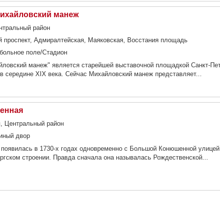
ихайловский манеж
ентральный район
й проспект, Адмиралтейская, Маяковская, Восстания площадь
больное поле/Стадион
йловский манеж" является старейшей выставочной площадкой Санкт-Пе
в середине XIX века. Сейчас Михайловский манеж представляет...
енная
, Центральный район
тиный двор
появилась в 1730-х годах одновременно с Большой Конюшенной улицей
ргском строении. Правда сначала она называлась Рождественской...