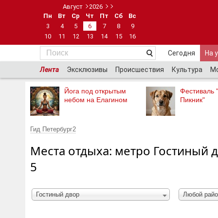
Август
2026
Пн
Вт
Ср
Чт
Пт
Сб
Вс
3
4
5
6
7
8
9
10
11
12
13
14
15
16
Сегодня
На 
Лента
Эксклюзивы
Происшествия
Культура
М
Йога под открытым
Фестиваль 
небом на Елагином
Пикник"
Гид Петербург2
Места отдыха: метро Гостиный д
5
Гостиный двор
Любой райо